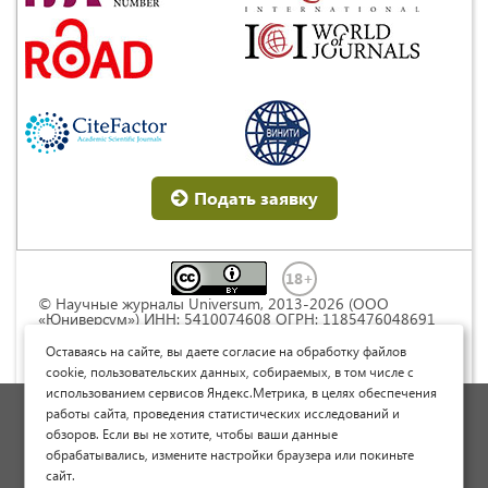
Подать заявку
© Научные журналы Universum, 2013-2026 (ООО
«Юниверсум») ИНН: 5410074608 ОГРН: 1185476048691
Это произведение доступно по
лицензии Creative
Commons « Attribution» («Атрибуция») 4.0
Оставаясь на сайте, вы даете согласие на обработку файлов
Непортированная
.
cookie, пользовательских данных, собираемых, в том числе с
использованием сервисов Яндекс.Метрика, в целях обеспечения
Политика обработки персональных данных
работы сайта, проведения статистических исследований и
обзоров. Если вы не хотите, чтобы ваши данные
Договор оферты
обрабатывались, измените настройки браузера или покиньте
Опубликовать научную статью
сайт.