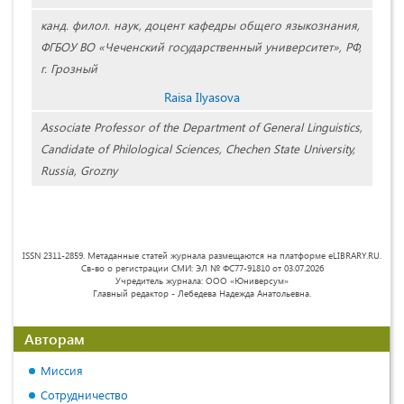
канд. филол. наук, доцент кафедры общего языкознания,
ФГБОУ ВО «Чеченский государственный университет», РФ,
г. Грозный
Raisa Ilyasova
Associate Professor of the Department of General Linguistics,
Candidate of Philological Sciences, Chechen State University,
Russia, Grozny
ISSN 2311-2859. Метаданные статей журнала размещаются на платформе eLIBRARY.RU.
Св-во о регистрации СМИ: ЭЛ № ФС77-91810 от 03.07.2026
Учредитель журнала: ООО «Юниверсум»
Главный редактор - Лебедева Надежда Анатольевна.
Авторам
Миссия
Сотрудничество