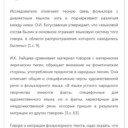
Исследователи отмечают тесную связь фольклора с
диалектным языком, хоть и подчеркивают различия
между ними. О.И. Богуславская утверждает, что «языковой
состав былин в основном отражает языковую систему того
говора, в области распространения которого находились
былины» [1,с. 9].
И.К. Зайцева сравнивает материал говоров с материалом
лирических песен, обращает внимание на фонетические
стороны, употребление предлогов в народных песнях. Она
отмечает общие и специфические черты художественной
речи и фольклорного языка. «В языке устного народного
творчества имеются факты, специфичные для
художественного языка, но и факты, характерные для
нехудожественной речи, которые пришли в результате
миграции из других говоров» [3,с. 63].
Говоря о миграции фольклорного текста, надо сказать, что