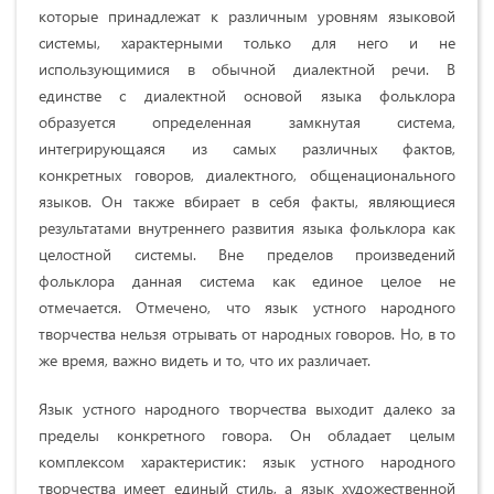
которые принадлежат к различным уровням языковой
системы, характерными только для него и не
использующимися в обычной диалектной речи. В
единстве с диалектной основой языка фольклора
образуется определенная замкнутая система,
интегрирующаяся из самых различных фактов,
конкретных говоров, диалектного, общенационального
языков. Он также вбирает в себя факты, являющиеся
результатами внутреннего развития языка фольклора как
целостной системы. Вне пределов произведений
фольклора данная система как единое целое не
отмечается. Отмечено, что язык устного народного
творчества нельзя отрывать от народных говоров. Но, в то
же время, важно видеть и то, что их различает.
Язык устного народного творчества выходит далеко за
пределы конкретного говора. Он обладает целым
комплексом характеристик: язык устного народного
творчества имеет единый стиль, а язык художественной