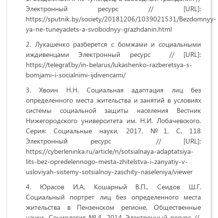
Электронный ресурс // [URL]:
https://sputnik.by/society/20181206/1039021531/Bezdomnyy-
ya-ne-tuneyadets-a-svobodnyy-grazhdanin.html
Лукашенко разберется с бомжами и социальными
иждивенцами Электронный ресурс // [URL]:
https://telegraf.by/in-belarus/lukashenko-razberetsya-s-
bomjami-i-socialnimi-ijdivencami/
Хвоин Н.Н. Социальная адаптация лиц без
определенного места жительства и занятий в условиях
системы социальной защиты населения Вестник
Нижегородского университета им. Н.И. Лобачевского.
Серия: Социальные науки, 2017, №1, С. 118
Электронный ресурс // [URL]:
https://cyberleninka.ru/article/n/sotsialnaya-adaptatsiya-
lits-bez-opredelennogo-mesta-zhitelstva-i-zanyatiy-v-
usloviyah-sistemy-sotsialnoy-zaschity-naseleniya/viewer
Юрасов И.А, Кошарный В.П., Сеидов Ш.Г.
Социальный портрет лиц без определенного места
жительства в Пензенском регионе, Общественные
науки. Социология №4, 2014 Электронный ресурс //