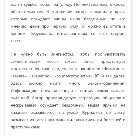
волей судьбы попал на улицу. По неизвестным, к слову,
обстоятельствам. В материале автор вспомнил и крыс,
которые осаждают улицы из-за бездомных, по его
мнению, даже про черную чуму [6] можно вычитать в
данном, безусловно, интолерантном со всех сторон,
тексте.
Не нужно быть лингвистом, чтобы прочувствовать
стилистический посыл текста. Здесь присутствует
множество негативных идеологем, например: «disastrous»,
«severe», «alienating», «counterproductive» [6] и так далее.
Здесь можно найти много лексем-обвинений.
Информацию, представленную в статье, нельзя назвать
гуманной. Автор пропагандирует сегрегацию общества и
нескрываемо осуждает бездомных, вешая ярлыки на
каждого, оказавшегося на улице. Журналист, по факту,
называет их всех наркоманами, разносчиками болезней и
преступниками.