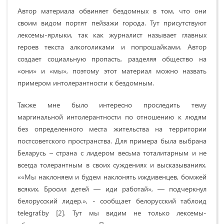
Автор материала обвиняет бездомных в том, что они
своим видом портят пейзажи города. Тут присутствуют
лексемы-ярлыки, так как журналист называет главных
героев текста алкоголиками и попрошайками. Автор
создает социальную пропасть, разделяя общество на
«они» и «мы», поэтому этот материал можно назвать
примером интолерантности к бездомным.
Также мне было интересно проследить тему
маргинальной интолерантности по отношению к людям
без определенного места жительства на территории
постсоветского пространства. Для примера была выбрана
Беларусь – страна с лидером весьма тоталитарным и не
всегда толерантным в своих суждениях и высказываниях.
««Мы наклоняем и будем наклонять иждивенцев, бомжей
всяких. Бросил детей — иди работай», — подчеркнул
белорусский лидер.», - сообщает белорусский таблоид
telegraf.by [2]. Тут мы видим не только лексемы-