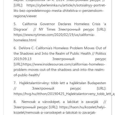
[URL]: https://cyberleninka.ru/article/n/sotsialnyy-portret-
lits-bez-opredelennogo-mesta-zhitelstva-v-penzenskom-
regione/viewer
California Governor Declares Homeless Crisis ‘a
Disgrace’ // NY Times Электронный ресурс [URL]:
https://www.nytimes.com/2020/02/19/us/california-
homeless.html
DeVore C. California’s Homeless Problem Moves Out of
the Shadows and Into the Realm of Public Health // Politics
2019.09.13 Электронный ресурс
[URL]:https://www.insidesources.com/californias-homeless-
problem-moves-out-of-the-shadows-and-into-the-realm-
of-public-health/
Hajléktalantörvény: több lett a hajléktalan Budapesten
// Электронный ресурс [URL]:
https://hvg.hu/itthon/20190425_Hajlektalantorveny_tobb_lett_a
Nemcsak a városképet, a lakókat is zavarják //
Электронный ресурс [URL]: https://haon.hu/kozelet/helyi-
kozelet/nemcsak-a-varoskepet-a-lakokat-is-zavarjak-