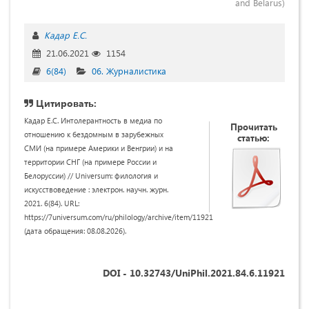
and Belarus)
Кадар Е.С.
21.06.2021
1154
6(84)
06. Журналистика
Цитировать:
Кадар Е.С. Интолерантность в медиа по
Прочитать
отношению к бездомным в зарубежных
статью:
СМИ (на примере Америки и Венгрии) и на
территории СНГ (на примере России и
Белоруссии) // Universum: филология и
искусствоведение : электрон. научн. журн.
2021. 6(84). URL:
https://7universum.com/ru/philology/archive/item/11921
(дата обращения: 08.08.2026).
DOI - 10.32743/UniPhil.2021.84.6.11921