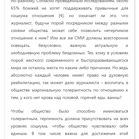
по-разному. Согласно проведенным исследованиям, около
65% бомжей не хотят поддерживать привычные для
социума отношения [4], но означает ли это, что
журналист, будучи порой посредником между разными
слоями общества, может себе позволить нетерпимое
отношение к ним? Или все же СМИ должны всесторонне
освещать, безусловно, важную, актуальную и
злободневную проблему бездомных. Тех, кому в условиях
порой жесткого современного и быстроразвивающегося
мира не осталось места по каким-либо причинам. Но ведь
абсолютно каждый человек имеет право на духовную
реабилитацию, так может дело журналиста – воспитать в
обществе маргинальную толерантность по отношению к
тем, у кого нет крова над головой, горячей еды, ванны?
Чтобы общество было способно именоваться
толерантным, терпимость должна присутствовать на всех
уровнях социума, чтобы общество чувствовало себя
единым. В том числе важна для достижения этой