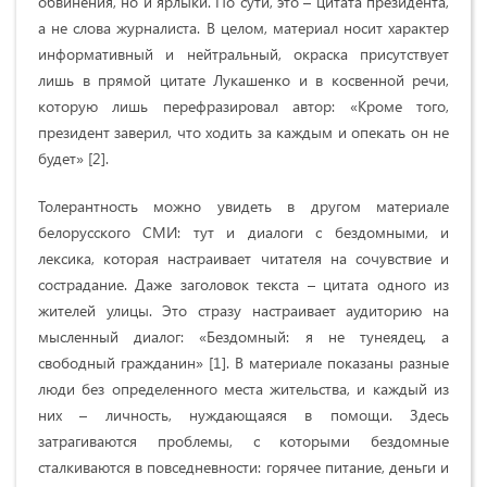
обвинения, но и ярлыки. По сути, это – цитата президента,
а не слова журналиста. В целом, материал носит характер
информативный и нейтральный, окраска присутствует
лишь в прямой цитате Лукашенко и в косвенной речи,
которую лишь перефразировал автор: «Кроме того,
президент заверил, что ходить за каждым и опекать он не
будет» [2].
Толерантность можно увидеть в другом материале
белорусского СМИ: тут и диалоги с бездомными, и
лексика, которая настраивает читателя на сочувствие и
сострадание. Даже заголовок текста – цитата одного из
жителей улицы. Это стразу настраивает аудиторию на
мысленный диалог: «Бездомный: я не тунеядец, а
свободный гражданин» [1]. В материале показаны разные
люди без определенного места жительства, и каждый из
них – личность, нуждающаяся в помощи. Здесь
затрагиваются проблемы, с которыми бездомные
сталкиваются в повседневности: горячее питание, деньги и