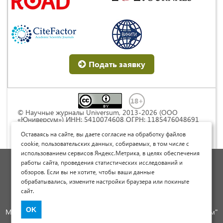
Подать заявку
© Научные журналы Universum, 2013-2026 (ООО
«Юниверсум») ИНН: 5410074608 ОГРН: 1185476048691
Это произведение доступно по
лицензии Creative
Commons « Attribution» («Атрибуция») 4.0
Оставаясь на сайте, вы даете согласие на обработку файлов
Непортированная
.
cookie, пользовательских данных, собираемых, в том числе с
использованием сервисов Яндекс.Метрика, в целях обеспечения
Политика обработки персональных данных
работы сайта, проведения статистических исследований и
обзоров. Если вы не хотите, чтобы ваши данные
Договор оферты
обрабатывались, измените настройки браузера или покиньте
Опубликовать научную статью
сайт.
Сайт научных статей и публикаций
OK
Международный научно-исследовательский журнал "Юниверсум"