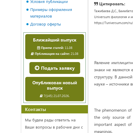
Условия публикации
Цитировать:
Примеры оформления
Тажибаева Д.С., Баимбет
материалов
Universum: филология и ис
https://7universum.com/ru
Договор оферты
Ближайший выпуск
Прием статей:
11.08
Публикация на сайте:
21.08
Явление имплицитно
Подать заявку
знаки не являются 
структуру. В данно
Опубликован новый
науке – источники 
выпуск
7(145) 21.07.2026.
Контакты
The phenomenon of im
the only source of i
Мы будем рады ответить на
important aspect of 
Ваши вопросы в рабочие дни с
meanings.