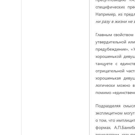
специфических пре
Например, из пре
ни разу в жизни не
Главным свойством п
утвердительной или
предубеждение», «
хорошенькой девуш
танцуете с единс
отрицательной час
хорошенькая девуш
логически можно в
помимо «единственн
Подразделяя смыс
эксплицитном могут
о том, что имплици
формах, А.П.Баимб
присутствии скрыт