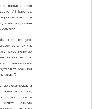
стралингвистическая
дарко, А.Н.Баранов,
 «проскальзывает» в
обходимым подробнее
х смыслов.
бы «предшествует»
товерность, так как
 это такое непрямо
ачестве основы для
лассу
поверхностной
едставляет большой
зывания [7].
ьные, лексические и
 предметов и лиц,
ний других слов в
экзистенциальную
портом».
Значение