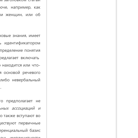
юче, например, как
ии женщин, или об
овые знания, имеет
ь идентификатором
определение понятия
редлагает включать
о находится или что-
я основой речевого
, либо невербальный
.
о предполагает не
ьных ассоциаций и
но также вступают во
уществуют первичные
еренциальный базис
пень имплицитности