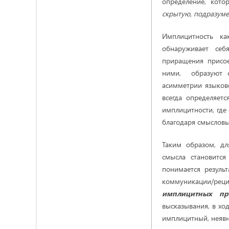
определение, кото
скрытую, подразум
Имплицитность ка
обнаруживает се
приращения присое
ними, образуют с
асимметрии языков
всегда определяет
имплицитности, где
благодаря смыслов
Таким образом, д
смысла становитс
понимается резуль
коммуникации/реци
имплицитных пр
высказывания, в ход
имплицитный, неявн