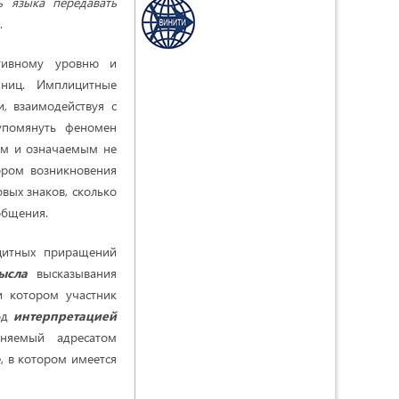
ь языка передавать
.
ативному уровню и
ниц. Имплицитные
, взаимодействуя с
упомянуть феномен
им и означаемым не
ором возникновения
вых знаков, сколько
общения.
цитных приращений
ысла
высказывания
и котором участник
Под
интерпретацией
няемый адресатом
е, в котором имеется