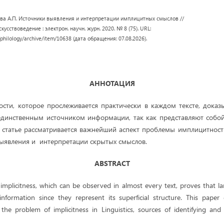
ова А.П. Источники выявления и интерпретации имплицитных смыслов //
кусствоведение : электрон. научн. журн. 2020. № 8 (75). URL:
/philology/archive/item/10638 (дата обращения: 07.08.2026).
АННОТАЦИЯ
сти, которое прослеживается практически в каждом тексте, доказ
единственным источником информации, так как представляют собо
й статье рассматривается важнейший аспект проблемы имплицитност
выявления и интерпретации скрытых смыслов.
ABSTRACT
plicitness, which can be observed in almost every text, proves that l
nformation since they represent its superficial structure. This pape
the problem of implicitness in Linguistics, sources of identifying and e