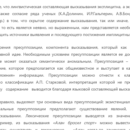
, что лингвистическая составляющая высказывания эксплицитна, а эк
кже согласие ряда ученых (К.А.Долинин, И.Р.Гальперин, А.В.Бон
р.) в том, что скрытое содержание высказывания, так или иначе,
, то есть является неявно, но выраженным, нам представляется не
щить источники выявления и последующего постижения имплицитны
рения пресуппозиции, компонента высказывания, который как 
авной идее. Необходимым условием пресуппозиции является ее дос
е может оказаться семантически аномальным. Пресуппозиция –
ние, которое предполагается как общеизвестное и выступает в к
аслоения» информации. Пресуппозиции можно отнести к к
 классификации А.П. Старковой, интерпретация которой не пр
ку содержание выводится благодаря языковой составляющей выска
 правило, выделяют три основных вида пресуппозиций: экзистенциал
иальные пресуппозиции предполагают существование явлений,
казывании. Лексические пресуппозиции выводятся из значе
пример, из высказывания
«Алан бросил спорт»
можно вывести 
лан существует
» и лексическую -
«Алан когда-то занимался с