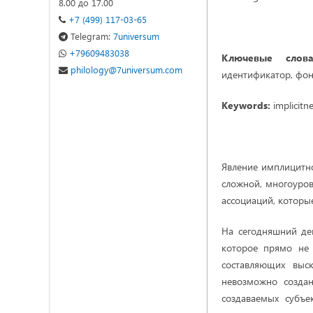
8.00 до 17.00
+7 (499) 117-03-65
Telegram:
7universum
+79609483038
Ключевые слова
philology@7universum.com
идентификатор, фон
Keywords:
implicitne
Явление имплицитно
сложной, многоуровн
ассоциаций, которы
На сегодняшний де
которое прямо не 
составляющих выск
невозможно создан
создаваемых субъ