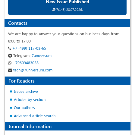
New Issue Published
7(148) 28.07.2026.
Contacts
We are happy to answer your questions on business days from
8:00 to 17:00
+7 (499) 117-03-65
Telegram:
7universum
+79609483038
tech@7universum.com
For Readers
Issues archive
Articles by section
Our authors
Advanced article search
Journal Information