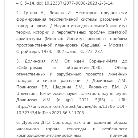
– С. 5–14. doi: 10.22337/2077-9038-2023-2-5-14.
Гутнов А., Лежава И. Некоторые предпосылки
формирования перспективной системы расселения //
Город и время / Научно-исследовательский институт
теории, истории и перспективных проблем советской
архитектуры (Москва); Институт основных проблем
пространственной планировки (Варшава). – Москва :
Стройиздат, 1973. – 302 с., ил. – С. 273–287.
Долинская И.М. От идей Сориа-и-Мата до
«Сибстрима» и «Стратегии-2030»: Обзор
отечественных и зарубежных проектов линейных
городов и систем расселения / Долинская И.М.,
Полинская Е.Р., Шадрина Е.М., Яковенко Е.М. //
Universum: Технические науки : электрон. научн. журн.
Долинская И.М. [и др.]. 2021. 5(86). – URL:
https://7universum.com/ru/tech/archive/item/11706 DOI -
10.32743/UniTech.2021.86.5.11706
Дубовец Д.Ю. Соцгород как этап развития образа
идеального города: генокоды и особенности
композиционно-планировочных приемов