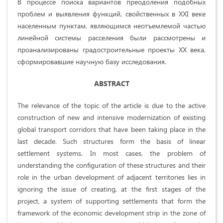
В процессе поиска вариантов преодоления подобных
проблем и выявления функций, свойственных в XXI веке
населенным пунктам, являющимся неотъемлемой частью
линейной системы расселения были рассмотрены и
проанализированы градостроительные проекты XX века,
сформировавшие научную базу исследования.
ABSTRACT
The relevance of the topic of the article is due to the active
construction of new and intensive modernization of existing
global transport corridors that have been taking place in the
last decade. Such structures form the basis of linear
settlement systems. In most cases, the problem of
understanding the configuration of these structures and their
role in the urban development of adjacent territories lies in
ignoring the issue of creating, at the first stages of the
project, a system of supporting settlements that form the
framework of the economic development strip in the zone of