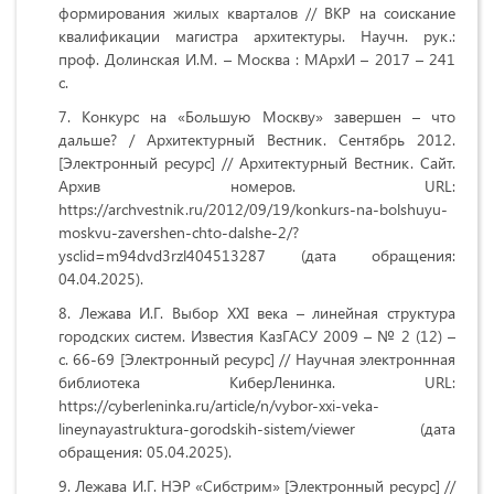
формирования жилых кварталов /
/ ВКР на соискание
квалификации магистра архитектуры. Научн. рук.:
проф. Долинская И.М. – Москва : МАрхИ – 2017 – 241
с.
Конкурс на «Большую Москву» завершен – что
дальше? / Архитектурный Вестник. Сентябрь 2012.
[Электронный ресурс] // Архитектурный Вестник. Сайт.
Архив номеров. URL:
https://archvestnik.ru/2012/09/19/konkurs-na-bolshuyu-
moskvu-zavershen-chto-dalshe-2/?
ysclid=m94dvd3rzl404513287 (дата обращения:
04.04.2025).
Лежава И.Г. Выбор XXI века – линейная структура
городских систем. Известия КазГАСУ 2009 – № 2 (12) –
с. 66-69 [Электронный ресурс] // Научная электроннная
библиотека КиберЛенинка. URL:
https://cyberleninka.ru/article/n/vybor-xxi-veka-
lineynayastruktura-gorodskih-sistem/viewer (дата
обращения: 05.04.2025).
Лежава И.Г. НЭР «Сибстрим» [Электронный ресурс] //