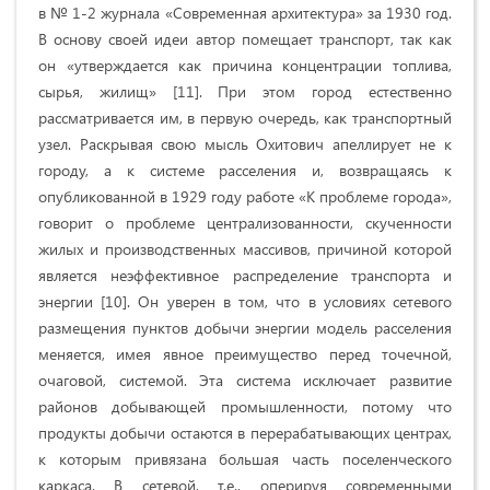
в № 1-2 журнала «Современная архитектура» за 1930 год.
В основу своей идеи автор помещает транспорт, так как
он «утверждается как причина концентрации топлива,
сырья, жилищ» [11]. При этом город естественно
рассматривается им, в первую очередь, как транспортный
узел. Раскрывая свою мысль Охитович апеллирует не к
городу, а к системе расселения и, возвращаясь к
опубликованной в 1929 году работе «К проблеме города»,
говорит о проблеме централизованности, скученности
жилых и производственных массивов, причиной которой
является неэффективное распределение транспорта и
энергии [10]. Он уверен в том, что в условиях сетевого
размещения пунктов добычи энергии модель расселения
меняется, имея явное преимущество перед точечной,
очаговой, системой. Эта система исключает развитие
районов добывающей промышленности, потому что
продукты добычи остаются в перерабатывающих центрах,
к которым привязана большая часть поселенческого
каркаса. В сетевой, т.е., оперируя современными