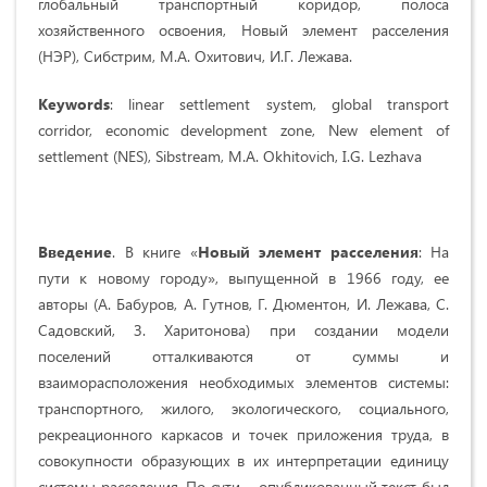
глобальный транспортный коридор, полоса
хозяйственного освоения, Новый элемент расселения
(НЭР), Сибстрим, М.А. Охитович, И.Г. Лежава.
Keywords
: linear settlement system, global transport
corridor, economic development zone, New element of
settlement (NES), Sibstream, M.A. Okhitovich, I.G. Lezhava
Введение
. В книге «
Новый элемент расселения
: На
пути к новому городу
», выпущенной в 1966 году, ее
авторы (А. Бабуров, А. Гутнов, Г. Дюментон, И. Лежава, С.
Садовский, З. Харитонова) при создании модели
поселений отталкиваются от суммы и
взаиморасположения необходимых элементов системы:
транспортного, жилого, экологического, социального,
рекреационного каркасов и точек приложения труда, в
совокупности образующих в их интерпретации единицу
системы расселения. По сути – опубликованный текст был