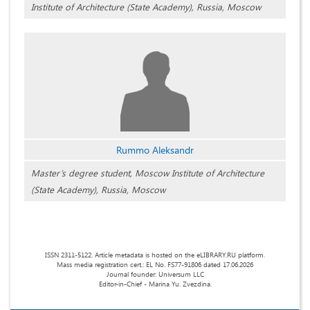
Institute of Architecture (State Academy), Russia, Moscow
Rummo Aleksandr
Master’s degree student, Moscow Institute of Architecture
(State Academy), Russia, Moscow
ISSN 2311-5122. Article metadata is hosted on the eLIBRARY.RU platform.
Mass media registration cert.: EL No. FS77-91806 dated 17.06.2026
Journal founder: Universum LLC
Editor-in-Chief - Marina Yu. Zvezdina.