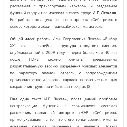
расселения с транспортным каркасом и разделение
функций внутри нее изложил в своем труде
И.Г. Лежава
.
Его работа посвящена развитию проекта «Сибстрим», в
основе которого лежит Транссибирская магистраль.
Общей идеей работы Ильи Георгиевича Лежавы «Выбор
XXI века – линейная структура городских систем»,
опубликованной в 2009 году – через более, чем 40 лет
после НЭРа, можно считать преемственно
разрабатываемую версию разделения узловых элементов
по характеру главной отрасли с сопровождением
производственно-делового каркаса поселенческим для
сокращения трудовых и бытовых поездок [8].
Еще один текст И.Г. Лежавы, посвященный проблеме
централизации функций в сложившихся системах
расселения, названный автором «НЭР «Сибстрим»»,
прямо указывает на то, что с его точки зрения, именно
линейная система расселения и является Новым