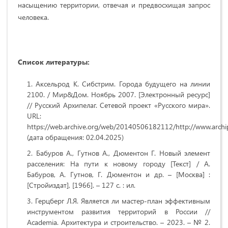
насыщению территории, отвечая и предвосхищая запрос
человека.
Список литературы:
Аксельрод К. Сибстрим. Города будущего на линии
2100. / Мир&Дом. Ноябрь 2007. [Электронный ресурс]
// Русский Архипелаг. Сетевой проект «Русского мира».
URL:
https://web.archive.org/web/20140506182112/http://www.archip
(дата обращения: 02.04.2025)
Бабуров А., Гутнов А., Дюментон Г. Новый элемент
расселения: На пути к новому городу [Текст] / А.
Бабуров, А. Гутнов, Г. Дюментон и др. – [Москва] :
[Стройиздат], [1966]. – 127 с. : ил.
Герцберг Л.Я. Является ли мастер-план эффективным
инструментом развития территорий в России //
Academia. Архитектура и строительство. – 2023. – № 2.