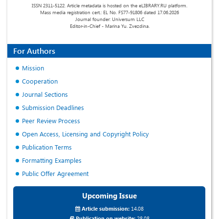
ISSN 2311-5122. Article metadata is hosted on the eLIBRARY.RU platform.
Mass media registration cert.: EL No. FS77-91806 dated 17.06.2026
Journal founder: Universum LLC
Editor-in-Chief - Marina Yu. Zvezdina.
For Authors
Mission
Cooperation
Journal Sections
Submission Deadlines
Peer Review Process
Open Access, Licensing and Copyright Policy
Publication Terms
Formatting Examples
Public Offer Agreement
Upcoming Issue
Article submission:
14.08
Publication on website:
28.08