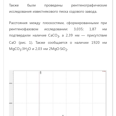
Также были проведены рентгенографические
исследования известнякового песка содового завода.
Расстояния между плоскостями, сформированными при
рентгенофазовом исследовании: 3,035; 1,87 нм
подтвердили наличие CaCO
, а 2,39 нм — присутствие
3
CaO (рис. 1). Также сообщается о наличии 1920 нм
MgCO
∙3H
O и 2,03 нм 2MgO∙SiO
.
3
2
2