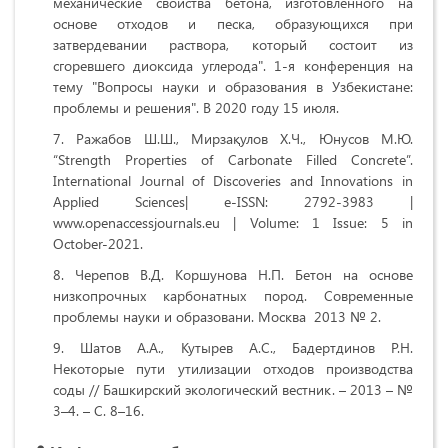
механические свойства бетона, изготовленного на
основе отходов и песка, образующихся при
затвердевании раствора, который состоит из
сгоревшего диоксида углерода". 1-я конференция на
тему "Вопросы науки и образования в Узбекистане:
проблемы и решения". В 2020 году 15 июля.
Ражабов Ш.Ш., Мирзақулов Х.Ч., Юнусов М.Ю.
“Strength Properties of Carbonate Filled Concrete”.
International Journal of Discoveries and Innovations in
Applied Sciences| e-ISSN: 2792-3983 |
www.openaccessjournals.eu | Volume: 1 Issue: 5 in
October-2021.
Черепов В.Д. Коршунова Н.П. Бетон на основе
низкопрочных карбонатных пород. Современные
проблемы науки и образовани. Москва 2013 № 2.
Шатов А.А., Кутырев А.С., Бадертдинов Р.Н.
Некоторые пути утилизации отходов производства
соды // Башкирский экологический вестник. – 2013 – №
3–4. – С. 8–16.