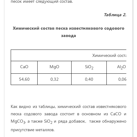
песок имеет следующий состав.
Таблица 2.
Химический состав песка известнякового содового
завода
Химический состав. ма
CaO
MgO
SiO
Al
O
2
2
3
54,60
0,32
0,40
0,06
Как видно из таблицы, химический состав известнякового
песка содового завода состоит в основном из CaCO и
MgCO
, а также SiO
и ряда добавок, также обнаружено
3
2
присутствие металлов.