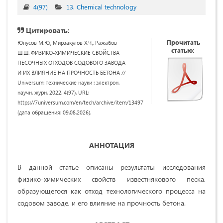
4(97)
13. Chemical technology
Цитировать:
Прочитать
Юнусов М.Ю., Мирзакулов Х.Ч., Ражабов
статью:
Ш.Ш. ФИЗИКО-ХИМИЧЕСКИЕ СВОЙСТВА
ПЕСОЧНЫХ ОТХОДОВ СОДОВОГО ЗАВОДА
И ИХ ВЛИЯНИЕ НА ПРОЧНОСТЬ БЕТОНА //
Universum: технические науки : электрон.
научн. журн. 2022. 4(97). URL:
https://7universum.com/en/tech/archive/item/13497
(дата обращения: 09.08.2026).
АННОТАЦИЯ
В данной статье описаны результаты исследования
физико-химических свойств известнякового песка,
образующегося как отход технологического процесса на
содовом заводе, и его влияние на прочность бетона.