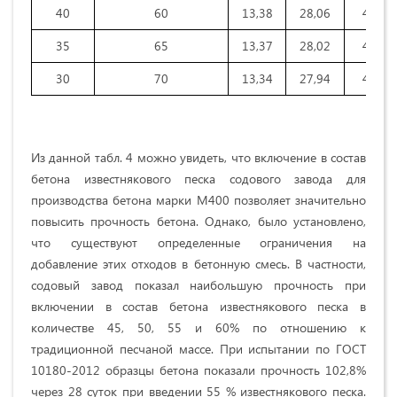
40
60
13,38
28,06
41,54
35
65
13,37
28,02
41,47
30
70
13,34
27,94
41,39
Из данной табл. 4 можно увидеть, что включение в состав
бетона известнякового песка содового завода для
производства бетона марки М400 позволяет значительно
повысить прочность бетона. Однако, было установлено,
что существуют определенные ограничения на
добавление этих отходов в бетонную смесь. В частности,
содовый завод показал наибольшую прочность при
включении в состав бетона известнякового песка в
количестве 45, 50, 55 и 60% по отношению к
традиционной песчаной массе. При испытании по ГОСТ
10180-2012 образцы бетона показали прочность 102,8%
через 28 суток при введении 55 % известнякового песка.