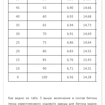
45
55
6,90
14,66
20
40
60
6,93
14,68
20
35
65
6,94
14,73
20
30
70
6,91
14,69
20
25
75
6,86
14,64
20
20
80
6,83
14,55
20
15
85
6,76
15,43
20
10
90
6,71
14,31
20
0
100
6,56
14,28
20
Как видно из табл. 3 выше, включение в состав бетона
песка известнякового содового завода для бетона марок