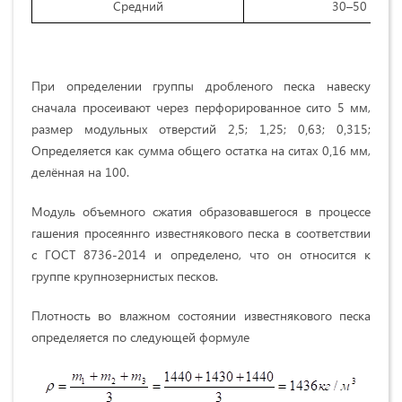
Средний
30–50
При определении группы дробленого песка навеску
сначала просеивают через перфорированное сито 5 мм,
размер модульных отверстий 2‚5; 1‚25; 0‚63; 0‚315;
Определяется как сумма общего остатка на ситах 0‚16 мм,
делённая на 100.
Модуль объемного сжатия образовавшегося в процессе
гашения просеяннго известнякового песка в соответствии
с ГОСТ 8736-2014 и определено, что он относится к
группе крупнозернистых песков.
Плотность во влажном состоянии известнякового песка
определяется по следующей формуле