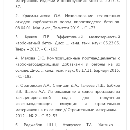
материалов, изделий и конструкций» Москва, 2017. С
37.
Красильникова О.А. Использование техногенных
отходов карбонатных пород впроизводстве бетонов.
08.04.01. Маг. дисс.,
Тольятти 2019
. - С. -73.
Куляев П.В. Эффективный мелкозернистый
карбонатный бетон. Дисс. ... канд. техн. наук: 05.23.05.
Тверь
– 2017. - С. -163.
Малова Е
.
Ю
.
Композиционные портландцементы с
карбонатсодержащими добавками и бетоны на их
основе. Дисс. ... канд. техн. наук: 05.17.11. Барнаул 2015.
- С. -182.
Оратовская А.А., Синицин Д.А., Галеева Л.Ш., Бабков
В.В., Шатов А.А. Использование отходов производства
кальцинированной соды для получения
известьсодержащих вяжущих и строительных
материалов на их основе // Строительные материалы. –
2012 – № 2 – С. 52–53.
Раджабов Ш.Ш., Атакузиев Т.А. "Физико -