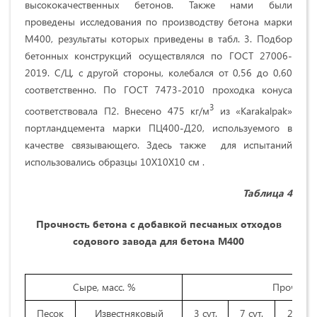
высококачественных бетонов. Также нами были
проведены исследования по производству бетона марки
М400, результаты которых приведены в табл. 3. Подбор
бетонных конструкций осуществлялся по ГОСТ 27006-
2019. С/Ц, с другой стороны, колебался от 0,56 до 0,60
соответственно. По ГОСТ 7473-2010 проходка конуса
3
соответствовала П2. Внесено 475 кг/м
из «Karakalpak»
портландцемента марки ПЦ400-Д20, используемого в
качестве связывающего. Здесь также для испытаний
использовались образцы 10Х10Х10 см .
Таблица 4
Прочность бетона с добавкой песчаных отходов
содового завода для бетона М400
Сыре, масс. %
Прочност
Песок
Известняковый
3 сут.
7 сут.
28 сут.