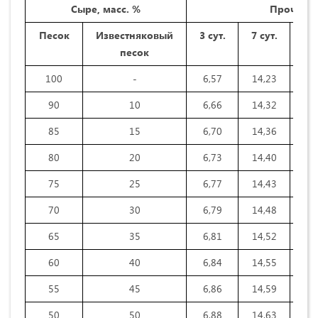
Сыре, масс. %
Прочност
Песок
Известняковый
3 сут.
7 сут.
28 
песок
100
-
6,57
14,23
20
90
10
6,66
14,32
20
85
15
6,70
14,36
20
80
20
6,73
14,40
20
75
25
6,77
14,43
20
70
30
6,79
14,48
20
65
35
6,81
14,52
20
60
40
6,84
14,55
20
55
45
6,86
14,59
20
50
50
6,88
14,63
20