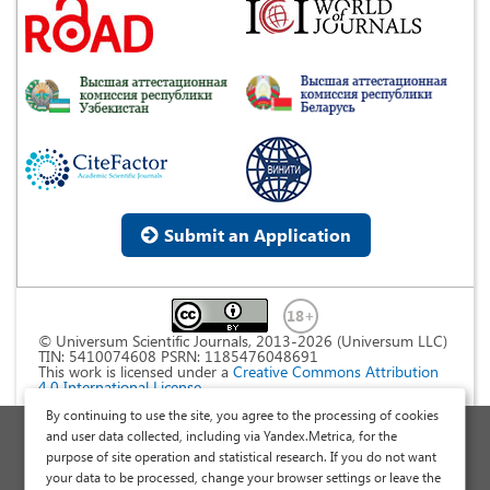
Submit an Application
© Universum Scientific Journals, 2013-2026 (Universum LLC)
TIN: 5410074608 PSRN: 1185476048691
This work is licensed under a
Creative Commons Attribution
4.0 International License
.
By continuing to use the site, you agree to the processing of cookies
Personal Data Processing Policy
and user data collected, including via Yandex.Metrica, for the
purpose of site operation and statistical research. If you do not want
Public Offer Agreement
your data to be processed, change your browser settings or leave the
Publish a Scientific Article