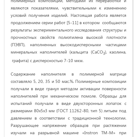
полимерных композиций, методами их переработки и
являются показателями, чувствительными к изменению
условий получения изделий. Настоящая работа является
продолжением серии работ [5-11] в котором сообщаются
результаты экспериментального исследования структуры и
прочностных свойств полиэтилена высокой плотности
(ПЭВП), наполненных высокодисперсными частицами
минеральных наполнителей (кальцита (СаСО
), каолина,
3
графита) с дисперсностью 7-10 мкм.
Содержание наполнителя в полимерной матрице
составляло 5, 20, 35 и 50 мас.%. Полимерные композиции
получали в виде гранул методом активации поверхности
наполнителей при механическом помоле. Образцы для
испытаний получали в виде двухсторонных лопаток с
размерами 80х5х3 мм (ГОСТ 11262-80, тип 5) литьем под
давлением в соответствии с традиционной технологии.
Разрушающее напряжение образцов при растяжении
изучали на разрывной машине «Instron ТМ-М» при