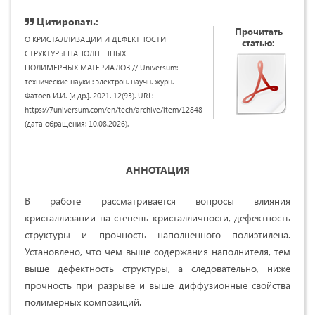
Цитировать:
Прочитать
О КРИСТАЛЛИЗАЦИИ И ДЕФЕКТНОСТИ
статью:
СТРУКТУРЫ НАПОЛНЕННЫХ
ПОЛИМЕРНЫХ МАТЕРИАЛОВ // Universum:
технические науки : электрон. научн. журн.
Фатоев И.И. [и др.]. 2021. 12(93). URL:
https://7universum.com/en/tech/archive/item/12848
(дата обращения: 10.08.2026).
АННОТАЦИЯ
В работе рассматривается вопросы влияния
кристаллизации на степень кристалличности, дефектность
структуры и прочность наполненного полиэтилена.
Установлено, что чем выше содержания наполнителя, тем
выше дефектность структуры, а следовательно, ниже
прочность при разрыве и выше диффузионные свойства
полимерных композиций.