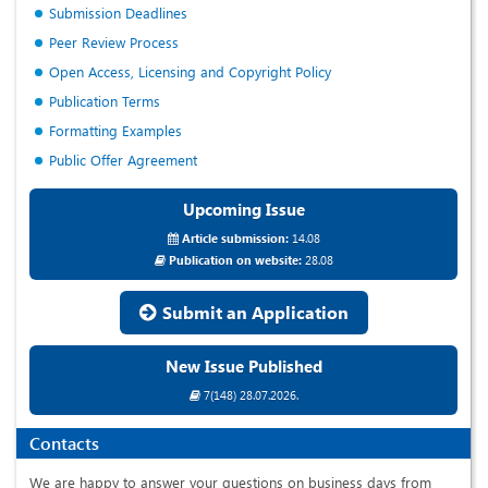
Submission Deadlines
Peer Review Process
Open Access, Licensing and Copyright Policy
Publication Terms
Formatting Examples
Public Offer Agreement
Upcoming Issue
Article submission:
14.08
Publication on website:
28.08
Submit an Application
New Issue Published
7(148) 28.07.2026.
Contacts
We are happy to answer your questions on business days from