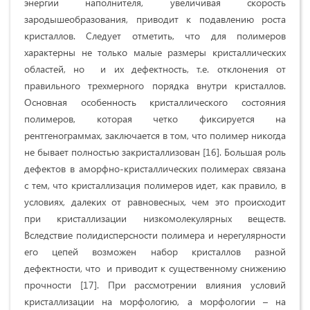
энергии наполнителя, увеличивая скорость
зародышеобразования, приводит к подавлению роста
кристаллов. Следует отметить, что для полимеров
характерны не только малые размеры кристаллических
областей, но и их дефектность, т.е. отклонения от
правильного трехмерного порядка внутри кристаллов.
Основная особенность кристаллического состояния
полимеров, которая четко фиксируется на
рентгенограммах, заключается в том, что полимер никогда
не бывает полностью закристаллизован [16]. Большая роль
дефектов в аморфно-кристаллических полимерах связана
с тем, что кристаллизация полимеров идет, как правило, в
условиях, далеких от равновесных, чем это происходит
при кристаллизации низкомолекулярных веществ.
Вследствие полидисперсности полимера и нерегулярности
его цепей возможен набор кристаллов разной
дефектности, что и приводит к существенному снижению
прочности [17]. При рассмотрении влияния условий
кристаллизации на морфологию, а морфологии – на