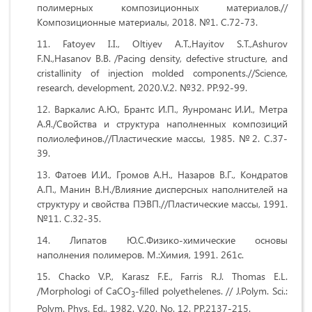
полимерных композиционных материалов.//
Композиционные материалы, 2018. №1. С.72-73.
Fatoyev I.I., Oltiyev A.T.,Hayitov S.T.,Ashurov
F.N.,Hasanov B.B. /Pacing density, defective structure, and
cristallinity of injection molded components.//Science,
research, development, 2020.V.2. №32. PP.92-99.
Варкалис А.Ю., Брантс И.П., Яунроманс И.И., Метра
А.Я./Свойства и структура наполненных композиций
полиолефинов.//Пластические массы, 1985. №2. С.37-
39.
Фатоев И.И., Громов А.Н., Назаров В.Г., Кондратов
А.П., Манин В.Н./Влияние дисперсных наполнителей на
структуру и свойства ПЭВП.//Пластические массы, 1991.
№11. С.32-35.
Липатов Ю.C.Физико-химические основы
наполнения полимеров. М.:Химия, 1991. 261с.
Chacko V.P., Karasz F.E., Farris R.J. Thomas E.L.
/Morphologi of CaCO
-filled polyethelenes. // J.Polym. Sci.:
3
Polym. Phys. Ed., 1982. V.20. No. 12. PP.2137-215.