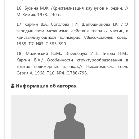
Бухина М.Ф. /Кристаллизация каучуков и резин. //
М.:Химия, 1973. 240 с.
Каргин В.А., Соголова Т.И., Шапошникова Т.К. / О
зародышевом механизме действия твердых частиц в
кристаллизующихся полимерах. //Высокомолек. соед.
1965. Т.7. №3. С.385-390.
Малинский Ю.М., Эпельбаум И.В., Титова Н.М.,
Каргин В.А./ Особенности структурообразования в
тонких полимерных пленках.// Высокомолек. соед.
Серия А, 1968. Т.10. №4. С.786-798.
Информация об авторах