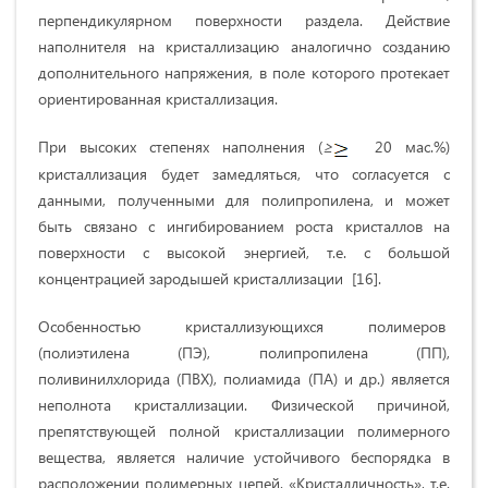
перпендикулярном поверхности раздела. Действие
наполнителя на кристаллизацию аналогично созданию
дополнительного напряжения, в поле которого протекает
ориентированная кристаллизация.
При высоких степенях наполнения (
≥
20 мас.%)
кристаллизация будет замедляться, что согласуется с
данными, полученными для полипропилена, и может
быть связано с ингибированием роста кристаллов на
поверхности с высокой энергией, т.е. с большой
концентрацией зародышей кристаллизации [16].
Особенностью кристаллизующихся полимеров
(полиэтилена (ПЭ), полипропилена (ПП),
поливинилхлорида (ПВХ), полиамида (ПА) и др.) является
неполнота кристаллизации. Физической причиной,
препятствующей полной кристаллизации полимерного
вещества, является наличие устойчивого беспорядка в
расположении полимерных цепей. «Кристалличность», т.е.