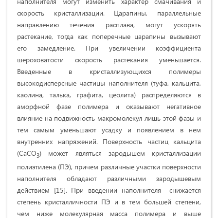
наполнителя могут изменить характер смачивания и
скорость кристаллизации. Царапины, параллельные
направлению течения расплава, могут ускорять
растекание, тогда как поперечные царапины вызывают
его замедление. При увеличении коэффициента
шероховатости скорость растекания уменьшается.
Введенные в кристаллизующихся полимеры
высокодисперсные частицы наполнителя (туфа, кальцита,
каолина, талька, графита, цеолита) распределяются в
аморфной фазе полимера и оказывают негативное
влияние на подвижность макромолекул лишь этой фазы и
тем самым уменьшают усадку и появлением в нем
внутренних напряжений. Поверхность частиц кальцита
(CaCO
) может являться зародышем кристаллизации
3
полиэтилена (ПЭ), причем различные участки поверхности
наполнителя обладают различными зародышевым
действием [15]. При введении наполнителя снижается
степень кристалличности ПЭ и в тем большей степени,
чем ниже молекулярная масса полимера и выше