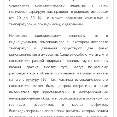
содержание кристаллического вещества в таких
полимерах варьирует, как правило, в широком интервале
(от 20 до 80 %) и может обратимо изменяться с
температурой и, по-видимому, с давлением.
Неполнота кристаллизации означает, что в
индивидуальном гомополимере в некотором интервале
температур и давлений существуют две фазы:
кристаллическая и аморфная. Следует особо отметить, что
наполнители разной природы (в данном случае кальцит,
каолин, графит, цеолит, туф) могут по-разному
распределяться в объеме полимерной матрицы и влиять
на его структуру [16]. Так, частицы высокодисперсного
наполнителя может быть центром сферолита, а также
вытесняться при кристаллизации в межсферолитные
неупорядоченные области и располагаться в основном по
границам сферолитов, в местах дефектов.
Высокодисперсные наполнители, размеры которых велики
по сравнению с диаметром ядра сферолита, не могут быть