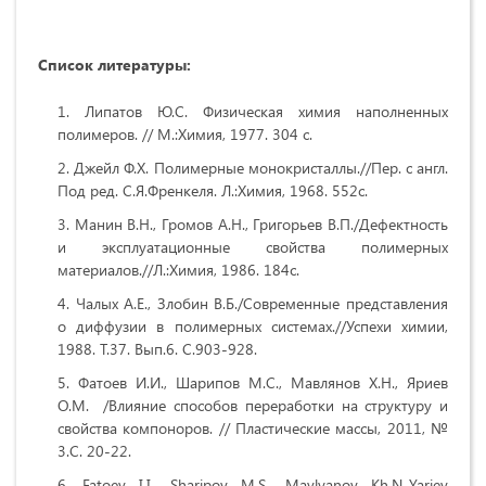
Список литературы:
Липатов Ю.С. Физическая химия наполненных
полимеров. // М.:Химия, 1977. 304 с.
Джейл Ф.Х. Полимерные монокристаллы.//Пер. с англ.
Под ред. С.Я.Френкеля. Л.:Химия, 1968. 552с.
Манин В.Н., Громов А.Н., Григорьев В.П./Дефектность
и эксплуатационные свойства полимерных
материалов.//Л.:Химия, 1986. 184с.
Чалых А.Е., Злобин В.Б./Современные представления
о диффузии в полимерных системах.//Успехи химии,
1988. Т.37. Вып.6. С.903-928.
Фатоев И.И., Шарипов М.С., Мавлянов Х.Н., Яриев
О.М. /Влияние способов переработки на структуру и
свойства компоноров. // Пластические массы, 2011, №
3.С. 20-22.
Fatoev I.I., Sharipov M.S., Mavlyanov Kh.N.,Yariev