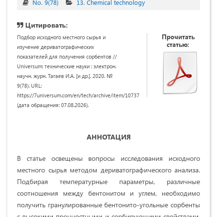
No. 9(78)
13. Chemical technology
Цитировать:
Прочитать
Подбор исходного местного сырья и
статью:
изучение дериватографических
показателей для получения сорбентов //
Universum: технические науки : электрон.
научн. журн. Тагаев И.А. [и др.]. 2020. №
9(78). URL:
https://7universum.com/en/tech/archive/item/10737
(дата обращения: 07.08.2026).
АННОТАЦИЯ
В статье освещены вопросы исследования исходного
местного сырья методом дериватографического анализа.
Подбирая температурные параметры, различные
соотношения между бентонитом и углем, необходимо
получить гранулированные бентонито-угольные сорбенты
с высокими прочностными и сорбирующими свойствами,