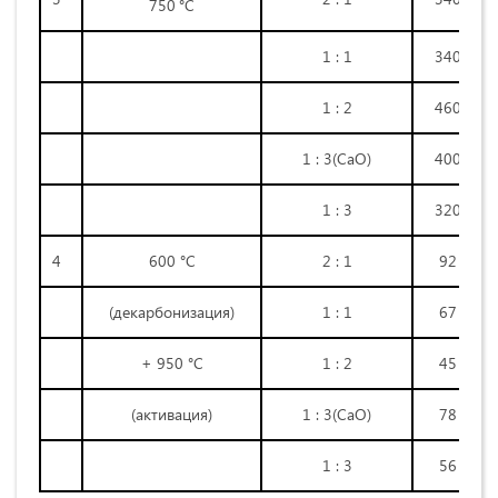
750
°С
1 : 1
340
1 : 2
460
1 : 3(СаО)
400
1 : 3
320
4
600 °С
2 : 1
92
(декарбонизация)
1 : 1
67
+ 950 °С
1 : 2
45
(активация)
1 : 3(СаО)
78
1 : 3
56