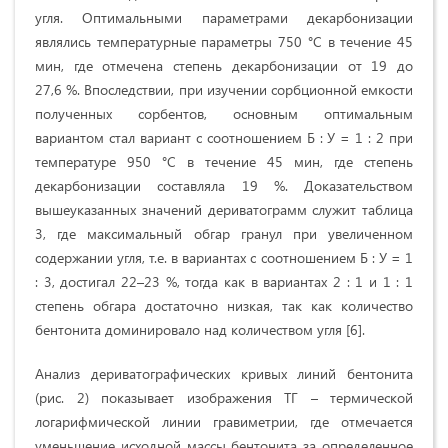
угля. Оптимальными параметрами декарбонизации
являлись температурные параметры 750 °С в течение 45
мин, где отмечена степень декарбонизации от 19 до
27,6 %. Впоследствии, при изучении сорбционной емкости
полученных сорбентов, основным оптимальным
вариантом стал вариант с соотношением Б : У = 1 : 2 при
температуре 950 °С в течение 45 мин, где степень
декарбонизации составляла 19 %. Доказательством
вышеуказанных значений дериватограмм служит таблица
3, где максимальный обгар гранул при увеличенном
содержании угля, т.е. в вариантах с соотношением Б : У = 1
: 3, достигал 22–23 %, тогда как в вариантах 2 : 1 и 1 : 1
степень обгара достаточно низкая, так как количество
бентонита доминировало над количеством угля [6].
Анализ дериватографических кривых линий бентонита
(рис. 2) показывает изображения ТГ – термической
логарифмической линии гравиметрии, где отмечается
уменьшение исходной массы бентонита за определенное