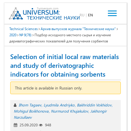
RU
|
EN
Technical Sciences
Архив выпусков журнала "Технические науки"
2020
№ 9(78)
Подбор исходного местного сырья и изучение
дериватографических показателей для получения сорбентов
Selection of initial local raw materials
and study of derivatographic
indicators for obtaining sorbents
This article is available in Russian only.
Ilhom Tagaev
Lyudmila Andriyko
Bakhriddin Vokhidov
Mohigul Boikhonova
Nurmurod Khujakulov
Jakhongir
Narzullaev
25.09.2020
948