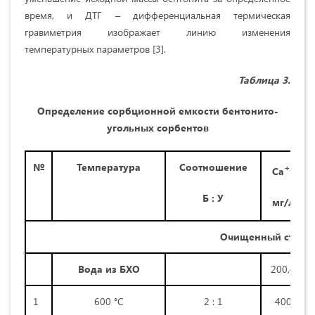
время, и ДТГ – дифференциальная термическая
гравиметрия изображает линию изменения
температурных параметров [3].
Таблица 3.
Определение сорбционной емкости бентонито-
угольных сорбентов
№
Температура
Соотношение
+2
Са
Б : У
мг/л
Очищенный сток (
Вода из БХО
200,4
1
600 °С
2 : 1
400