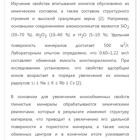
Изучение свойства впитывания ионитов обусловлено их
химическим составом, а также составом структурного
строения и высокой грануляции зерна [2]. Например,
основными соединениями алюмосиликатов являются SiO
2
(30–70 %), Al
O
(10–40 %) и Н
О (5–10 %). Удельная
2
3
2
2
поверхность минералов достигает 500 м
/г.
Лабораторным опытом определено, что 0,60–1,22 мг/г
составляет обменная емкость монтмориллонита. При
исследованиях установлено, что свойство адсорбции
ионов возрастает в порядке увеличения их ионных
радиусов: Li ≤ Na ≤ K ≤ Rb ≤ Cs [2].
В основном для увеличения ионообменных свойств
глинистые минералы обрабатываются химическими
реагентами, которые в результате изменяют структуру
материала, что приводит к увеличению его удельной
поверхности и пористости минерала, а также числа
обменных центров и в конечном итоге усиливается