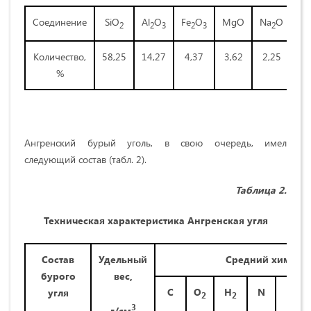
Соединение
SiO
Al
O
Fe
O
MgO
Na
O
K
2
2
3
2
3
2
2
Количество,
58,25
14,27
4,37
3,62
2,25
1,
%
Ангренский бурый уголь, в свою очередь, имел
следующий состав (табл. 2).
Та
блица
2.
Техническая х
арактеристика Ангренская угля
Состав
Удельный
Средний химичес
бурого
вес,
С
О
Н
N
S
угля
2
2
3
г/см