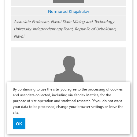
Nurmurod Khujakulov
Associate Professor, Navoi State Mining and Technology
University, independent applicant, Republic of Uzbekistan,
Navoi
By continuing to use the site, you agree to the processing of cookies
and user data collected, including via Yandex.Metrica, for the
Jakhongir Narzullaev
purpose of site operation and statistical research. If you do not want
your data to be processed, change your browser settings or leave the
Doctor of philosophy, Navoi state university of mining and
site.
technologies, Republic of Uzbekistan, Navoi
OK