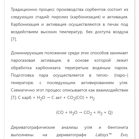
Традиционно процесс производства сорбентов состоит из
следующих стадий: пиролиз (карбонизация) и активация.
Карбонизация и активация осуществляются в печах под
воздействием высоких температур, без доступа воздуха
[7].
Доминирующее положение среди этих способов занимает
парогазовая активация, в основе которой лежит
обработка карбонизата перегретым водяным паром.
Подготовка пара осуществляется в тепло- (паро-)
генераторе, с последующим активированием угля.
Схематично этот процесс описывается как взаимодействие
[7]: С карб + H
O → C акт + СО
(СО) + Н
2
2
2
(CO + Н
О → СО
+ Н
+ Q)
2
2
2
Дериватографические анализы угля и бентонита
выполнены на дериватографе
Labsys™ Evo,