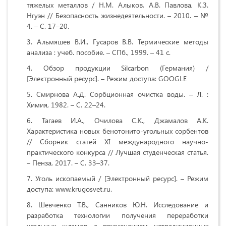
тяжелых металлов / Н.М. Алыков, А.В. Павлова, К.З.
Нгуэн // Безопасность жизнедеятельности. – 2010. – №
4. – С. 17–20.
Альмяшев В.И., Гусаров В.В. Термические методы
анализа : учеб. пособие. – СПб., 1999. – 41 с.
Обзор продукции Silcarbon (Германия) /
[Электронный ресурс]. – Режим доступа: GOOGLE
Смирнова А.Д. Сорбционная очистка воды. – Л. :
Химия, 1982. – С. 22–24.
Тагаев И.А., Очилова С.К., Джамалов А.К.
Характеристика новых бенотонито-угольных сорбентов
// Сборник статей XI международного научно-
практического конкурса // Лучшая студенческая статья.
– Пенза, 2017. – С. 33–37.
Уголь ископаемый / [Электронный ресурс]. – Режим
доступа: www.krugosvet.ru.
Шевченко Т.В., Санников Ю.Н. Исследование и
разработка технологии получения переработки
угольных шламов с применением нетрадиционных