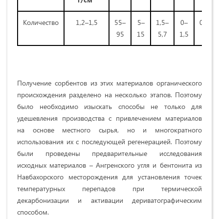
Количество
1,2–1,5
55–
5–
1,5–
0–
0,5–
95
15
5,7
1,5
4
Получение сорбентов из этих материалов органического
происхождения разделено на несколько этапов. Поэтому
было необходимо изыскать способы не только для
удешевления производства с привлечением материалов
на основе местного сырья, но и многократного
использования их с последующей регенерацией. Поэтому
были проведены предварительные исследования
исходных материалов – Ангренского угля и бентонита из
Навбахорского месторождения для установления точек
температурных перепадов при термической
декарбонизации и активации дериватографическим
способом.