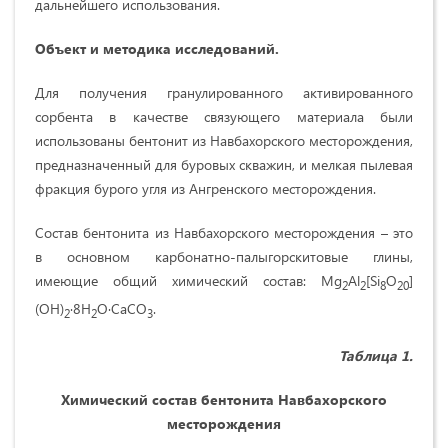
дальнейшего использования.
Объект и методика исследований.
Для получения гранулированного активированного
сорбента в качестве связующего материала были
использованы бентонит из Навбахорского месторождения,
предназначенный для буровых скважин, и мелкая пылевая
фракция бурого угля из Ангренского месторождения.
Состав бентонита из Навбахорского месторождения – это
в основном карбонатно-палыгорскитовые глины,
имеющие общий химический состав: Mg
Al
[Si
O
]
2
2
8
20
(OH)
·8H
O·CaCO
.
2
2
3
Та
блица
1.
Х
имический состав бентонита
Навбахорского
месторождения