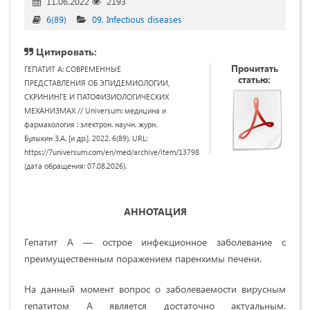
11.06.2022
2193
6(89)
09. Infectious diseases
Цитировать:
Прочитать
ГЕПАТИТ А: СОВРЕМЕННЫЕ
статью:
ПРЕДСТАВЛЕНИЯ ОБ ЭПИДЕМИОЛОГИИ,
СКРИНИНГЕ И ПАТОФИЗИОЛОГИЧЕСКИХ
МЕХАНИЗМАХ // Universum: медицина и
фармакология : электрон. научн. журн.
Булыкин З.А. [и др.]. 2022. 6(89). URL:
https://7universum.com/en/med/archive/item/13798
(дата обращения: 07.08.2026).
АННОТАЦИЯ
Гепатит А — острое инфекционное заболевание с
преимущественным поражением паренхимы печени.
На данный момент вопрос о заболеваемости вирусным
гепатитом А является достаточно актуальным.