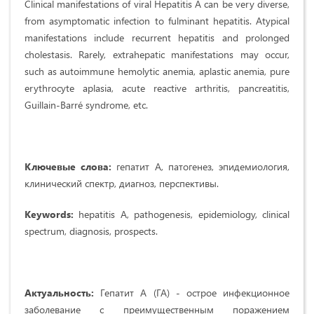
Clinical manifestations of viral Hepatitis A can be very diverse,
from asymptomatic infection to fulminant hepatitis. Atypical
manifestations include recurrent hepatitis and prolonged
cholestasis. Rarely, extrahepatic manifestations may occur,
such as autoimmune hemolytic anemia, aplastic anemia, pure
erythrocyte aplasia, acute reactive arthritis, pancreatitis,
Guillain-Barré syndrome, etc.
Ключевые слова:
гепатит А, патогенез, эпидемиология,
клинический спектр, диагноз, перспективы.
Keywords:
hepatitis A, pathogenesis, epidemiology, clinical
spectrum, diagnosis, prospects.
Актуальность:
Гепатит А (ГА) - острое инфекционное
заболевание с преимущественным поражением