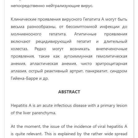
непосредственно нейтрализующие вирус.
Клинические проявления вирусного Гепатита А могут быть
весьма разнообразны, от бессимптомной инфекции до
молниеносного гепатита. Атипичные проявления
включают рецидивирующий гепатит и длительный
холестаз. Редко могут возникать внепеченочные
проявления, такие как аутоиммунная гемолитическая
анемия, апластическая анемия, чисто эритроцитарная
аплазия, острый реактивный артрит, панкреатит, синдром
Гийена-Барре и др.
ABSTRACT
Hepatitis A is an acute infectious disease with a primary lesion
of the liver parenchyma.
At the moment, the issue of the incidence of viral hepatitis A
is quite relevant. This is explained by the rather wide spread