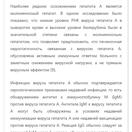
Наиболее редким осложнением гепатита А является
молниеносный гепатит. В одном исследовании было
показано, что низкие уровни РНК вируса гепатита А в
сыворотке крови и высокие уровни билирубина были в
значительной степени связаны с молниеносным
гепатитом, что позволяет предположить, что печеночная
недостаточность, связанная с вирусом гепатита А,
обусловлена активным иммунным ответом больного с
заметным снижением вирусной нагрузки, а не прямым
вирусным эффектом [9].
Инфекции вируса гепатита А обычно подтверждается
серологическими признаками недавней инфекции, то есть
обнаружением антител к иммуноглобулину M (IgM)
против вируса гепатита А. Антитела IgM к вирусу гепатита
А могут быть обнаружены в условиях недавней
иммунизации вируса гепатита А или недавней вакцинации
против вируса гепатита А. Реакция IgG обычно следует за