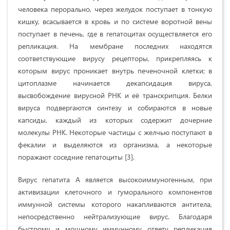
человека перорально, через желудок поступает в тонкую
кишку, всасывается в кровь и по системе воротной вены
поступает в печень, где в гепатоцитах осуществляется его
репликация. На мембране последних находятся
соответствующие вирусу рецепторы, прикрепляясь к
которым вирус проникает внутрь печеночной клетки; в
цитоплазме начинается декапсидация вируса,
высвобождение вирусной РНК и её транскрипция. Белки
вируса подвергаются синтезу и собираются в новые
капсиды, каждый из которых содержит дочерние
молекулы РНК. Некоторые частицы с желчью поступают в
фекалии и выделяются из организма, а некоторые
поражают соседние гепатоциты [3].
Вирус гепатита А является высокоиммуногенным, при
активизации клеточного и гуморального компонентов
иммунной системы которого накапливаются антитела,
непосредственно нейтрализующие вирус. Благодаря
быстрому и мощному иммунному ответу репликация