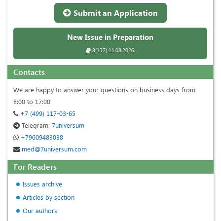
Submit an Application
New Issue in Preparation
8(137) 11.08.2026.
Contacts
We are happy to answer your questions on business days from
8:00 to 17:00
+7 (499) 117-03-65
Telegram:
7universum
+79609483038
med@7universum.com
For Readers
Issues archive
Articles by section
Our authors