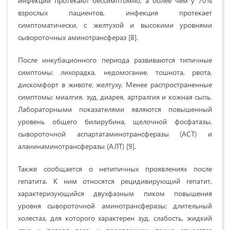
инфекций протекают бессимптомно, а более чем у 70%
взрослых пациентов, инфекция протекает
симптоматически, с желтухой и высокими уровнями
сывороточных аминотрансфераз [8].
После инкубационного периода развиваются типичные
симптомы: лихорадка, недомогание, тошнота, рвота,
дискомфорт в животе, желтуху. Менее распространенные
симптомы: миалгия, зуд, диарея, артралгия и кожная сыпь.
Лабораторными показателями являются повышенный
уровень общего билирубина, щелочной фосфатазы,
сывороточной аспартатаминотрансферазы (АСТ) и
аланинаминотрансферазы (АЛТ) [9].
Также сообщается о нетипичных проявлениях после
гепатита. К ним относятся рецидивирующий гепатит,
характеризующийся двухфазным пиком повышения
уровня сывороточной аминотрансферазы; длительный
холестаз, для которого характерен зуд, слабость, жидкий