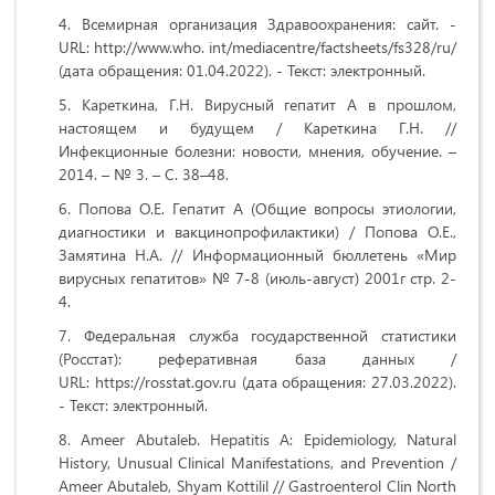
Всемирная организация Здравоохранения: сайт. -
URL: http://www.who. int/mediacentre/factsheets/fs328/ru/
(дата обращения: 01.04.2022). - Текст: электронный.
Кареткина, Г.Н. Вирусный гепатит А в прошлом,
настоящем и будущем / Кареткина Г.Н. //
Инфекционные болезни: новости, мнения, обучение. –
2014. – № 3. – С. 38–48.
Попова О.Е. Гепатит А (Общие вопросы этиологии,
диагностики и вакцинопрофилактики) / Попова О.Е.,
Замятина Н.А. // Информационный бюллетень «Мир
вирусных гепатитов» № 7-8 (июль-август) 2001г стр. 2-
4.
Федеральная служба государственной статистики
(Росстат): реферативная база данных /
URL: https://rosstat.gov.ru (дата обращения: 27.03.2022).
- Текст: электронный.
Ameer Abutaleb. Hepatitis A: Epidemiology, Natural
History, Unusual Clinical Manifestations, and Prevention /
Ameer Abutaleb, Shyam Kottilil // Gastroenterol Clin North