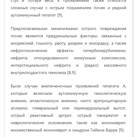
стул и потеря веса; к проявлением также относятся
сложные случаи с острым поражением почек и редкий
аутоиммунный гепатит [9].
Предполагаемыми механизмами острого повреждения
почек являются предренальные факторы, связанные с
анорексией, тошноту, рвоту, диарею и лихорадку, а также
нефротоксические эффекты гипербилирубинемии,
нефрита, опосредованного иммунным комплексом,
интерстициального нефрита и (редко) массивного
внутрисосудистого гемолиза [8,9].
Были случаи внепеченочных проявлений гепатита А,
которые включали аутоиммунную гемолитическую
анемию, апластическую анемию, чисто эритроцитарную
аплазию, плевральный или перикардиальный выпот,
острый реактивный артрит, острый панкреатит и
неврологические осложнения, такие как мононеврит,
множественный мононеврит и синдром Гийена-Барре [9].