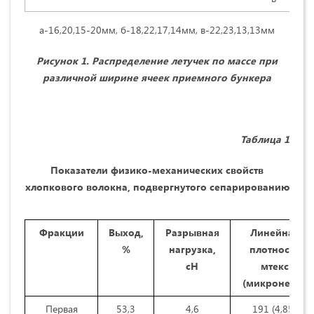
а-16,20,15-20мм, б-18,22,17,14мм, в-22,23,13,13мм
Рисунок
1
. Распределение летучек по массе при
различной ширине ячеек приемного бункера
Таблица 1
Показатели физико-механических свойств
хлопкового волокна, подвергнутого сепарированию
Фракции
Выход,
Разрывная
Линейная
%
нагрузка,
плотность
сН
мтекс
(микронейр)
Первая
53,3
4,6
191 (4,85)