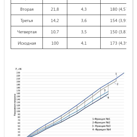
Вторая
21,8
4,3
180 (4,57)
Третья
14,2
3,6
154 (3,91)
Четвертая
10,7
3,5
150 (3,81)
Исходная
100
4,1
173 (4,39)