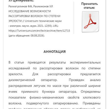
Цитировать:
Прочитать
Рахматуллинов Ф.Ф., Рахимжонов Х.Р.
статью:
ИССЛЕДОВАНИЕ ВОЗМОЖНОСТИ
РАССОРТИРОВКИ ВОЛОКОН ПО СТЕПЕНИ
ЗРЕЛОСТИ // Universum: технические науки
: электрон. научн. журн. 2021. 12(93). URL:
https://7universum.com/en/tech/archive/item/12715
(дата обращения: 08.08.2026).
АННОТАЦИЯ
В статье приводятся результаты экспериментальных
исследований по рассортировке волокон по степени
зрелости. Для рассортировки предлагается
диэлектрический сепаратор. Проведен анализ
распределения летучек по массе при различной ширине
ячеек приемного бункера сепаратора. Определены
показатели физико-механических свойств хлопкового
волокна, подвергнутого сепарированию. Приведены
графики растяжения образцов пряжи выработанной из