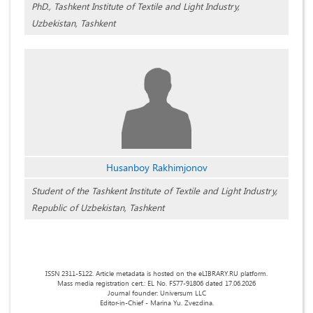
PhD., Tashkent Institute of Textile and Light Industry,
Uzbekistan, Tashkent
Husanboy Rakhimjonov
Student of the Tashkent Institute of Textile and Light Industry,
Republic of Uzbekistan, Tashkent
ISSN 2311-5122. Article metadata is hosted on the eLIBRARY.RU platform.
Mass media registration cert.: EL No. FS77-91806 dated 17.06.2026
Journal founder: Universum LLC
Editor-in-Chief - Marina Yu. Zvezdina.