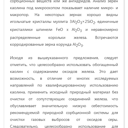
сорбционных веществ или же ангидридов. Анализ зерен
каолина под микроскопом показывает наличие микро- и
макропор. На некоторых зернах хорошо видны
игольчатые кристаллы муллита 3Al
O
×2SiO
, единичные
2
3
2
кристаллики шпинели FeO х Al
O
и неравномерно
2
3
распределенные корольки железа. Встречаются
корродированные зерна корунда Al
O
.
2
3
Исходя из вышеуказанного предложения, следует
отметить, что целесообразно использовать обогащенный
каолин с содержанием оксидов железа. Это дает
возможность, в отличие от многих исследуемых
направлений по квалифицированному использованию
каолина, применить исходный природный материал без
очистки от сопутствующих соединений железа, что
обуславливает значительную низкую себестоимость
рекомендуемой природной сорбционной системы для
очистки газовых выбросов от оксидов серы.
Следовательно, целесообразно использование для