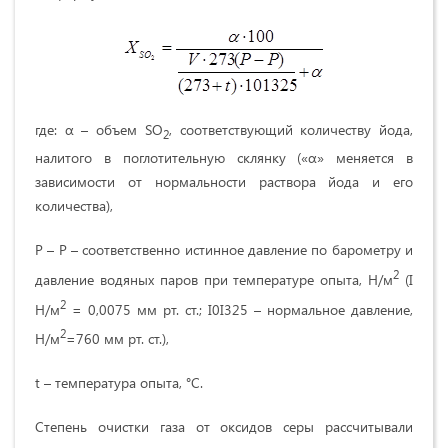
где: α – объем SО
, соответствующий количеству йода,
2
налитого в поглотительную склянку («α» меняется в
зависимости от нормальности раствора йода и его
количества),
Р – Р – соответственно истинное давление по барометру и
2
давление водяных паров при температуре опыта, Н/м
(I
2
Н/м
=
0,0075 мм
рт. ст.; I0I325 – нормальное давление,
2
Н/м
=760 мм рт. ст.),
t – температура опыта, °С.
Степень очистки газа от оксидов серы рассчитывали