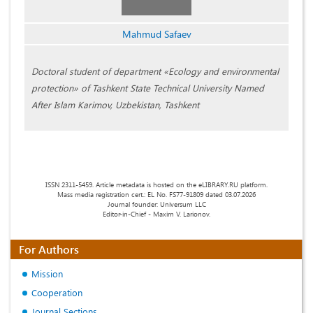
Mahmud Safaev
Doctoral student of department «Ecology and environmental
protection» of Tashkent State Technical University Named
After Islam Karimov, Uzbekistan, Tashkent
ISSN 2311-5459. Article metadata is hosted on the eLIBRARY.RU platform.
Mass media registration cert.: EL No. FS77-91809 dated 03.07.2026
Journal founder: Universum LLC
Editor-in-Chief - Maxim V. Larionov.
For Authors
Mission
Cooperation
Journal Sections