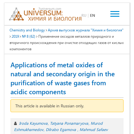
RU
|
EN
Chemistry and Biology
Архив выпусков журнала "Химия и биология"
2019
№ 8 (62)
Применение оксидов металлов природного и
вторичного происхождения при очистке отходящих газов от кислых
компонентов
Applications of metal oxides of
natural and secondary origin in the
purification of waste gases from
acidic components
This article is available in Russian only.
Iroda Kayumova
Tatyana Ponamaryova
Murod
Eshmukhamedov
Dilrabo Egamova
Mahmud Safaev