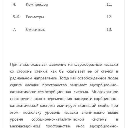
4.
Компрессор
11.
Реа
5-6.
Реометры
12.
Эле
7.
Смеситель
13.
Пот
тем
При этом, оказывая давление на шарообразные насадки
со стороны стенки, как бы скатывает ее от стенки в
радиальном направлении. Тогда как освобожденное после
сдвига насадки пространство занимает адсорбционно-
каталитически-хемосорбционная система. Многократное
повторение такого перемещения насадки и сорбционно-
каталитической системы имитирует «кипящий слой». При
этом, поскольку уровень насадки значительно выше
уровня сорбционно-каталитической системы в
межнасадочном пространстве, унос адсорбционно-