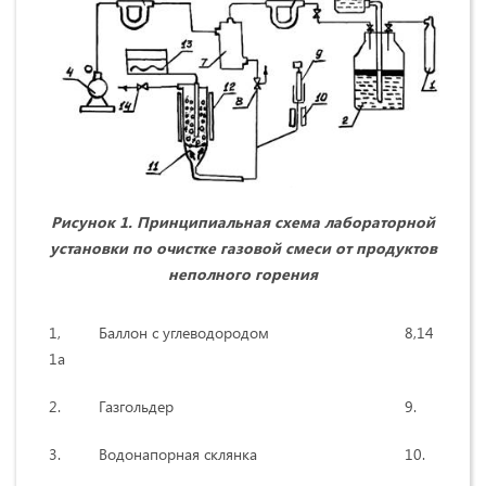
Рисунок 1. Принципиальная схема лабораторной
установки по очистке газовой смеси от продуктов
неполного горения
1,
Баллон с углеводородом
8,14
Про
1а
2.
Газгольдер
9.
Шпр
3.
Водонапорная склянка
10.
Печ