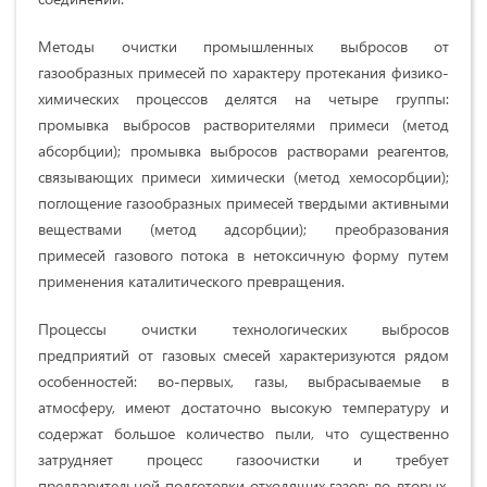
Методы очистки промышленных выбросов от
газообразных примесей по характеру протекания физико-
химических процессов делятся на четыре группы:
промывка выбросов растворителями примеси (метод
абсорбции); промывка выбросов растворами реагентов,
связывающих примеси химически (метод хемосорбции);
поглощение газообразных примесей твердыми активными
веществами (метод адсорбции); преобразования
примесей газового потока в нетоксичную
форму путем
применения каталитического превращения.
Процессы очистки технологических выбросов
предприятий от газовых смесей характеризуются рядом
особенностей: во-первых, газы, выбрасываемые в
атмосферу, имеют достаточно высокую температуру и
содержат большое количество пыли, что существенно
затрудняет процесс газоочистки и требует
предварительной подготовки отходящих газов; во-вторых,