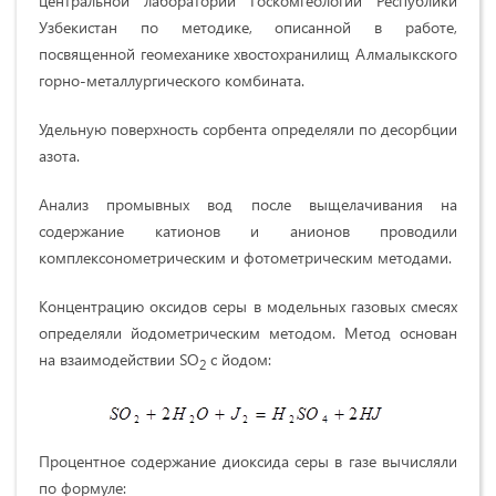
центральной лаборатории Госкомгеологии Республики
Узбекистан по методике, описанной в работе,
посвященной геомеханике хвостохранилищ Алмалыкского
горно-металлургического комбината.
Удельную поверхность сорбента определяли по десорбции
азота.
Анализ промывных вод после выщелачивания на
содержание катионов и анионов проводили
комплексонометрическим и фотометрическим методами.
Концентрацию оксидов серы в модельных газовых смесях
определяли йодометрическим методом. Метод основан
на взаимодействии SО
с йодом:
2
Процентное содержание диоксида серы в газе вычисляли
по формуле: