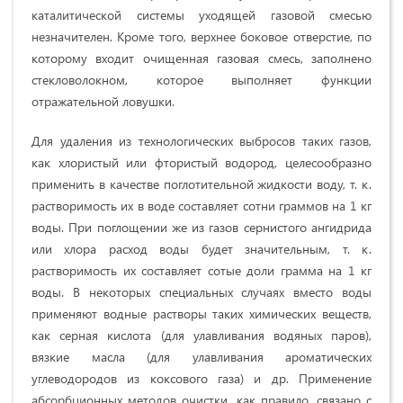
каталитической системы уходящей газовой смесью
незначителен. Кроме того, верхнее боковое отверстие, по
которому входит очищенная газовая смесь, заполнено
стекловолокном, которое выполняет функции
отражательной ловушки.
Для удаления из технологических выбросов таких газов,
как хлористый или фтористый водород, целесообразно
применить в качестве поглотительной жидкости воду, т. к.
растворимость их в воде составляет сотни граммов на
1 кг
воды. При поглощении же из газов сернистого ангидрида
или хлора расход воды будет значительным, т. к.
растворимость их составляет сотые доли грамма на
1 кг
воды. В некоторых специальных случаях вместо воды
применяют водные растворы таких химических веществ,
как серная кислота (для улавливания водяных паров),
вязкие масла (для улавливания ароматических
углеводородов из коксового газа) и др. Применение
абсорбционных методов очистки, как правило, связано с