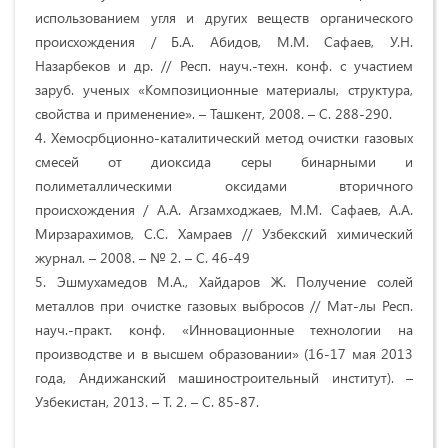
использованием угля и других веществ органического
происхождения / Б.А. Абидов, М.М. Сафаев, У.Н.
Назарбеков и др. // Респ. науч.-техн. конф. с участием
заруб. ученых «Композиционные материалы, структура,
свойства и применение». – Ташкент, 2008. – С. 288-290.
4. Хемосрбционно-каталитический метод очистки газовых
смесей от диоксида серы бинарными и
полиметаллическими оксидами вторичного
происхождения / А.А. Агзамходжаев, М.М. Сафаев, А.А.
Мирзарахимов, С.С. Хамраев // Узбекский химический
журнал. – 2008. – № 2. – С. 46-49
5. Эшмухамедов М.А., Хайдаров Ж. Получение солей
металлов при очистке газовых выбросов // Мат-лы Респ.
науч.-практ. конф. «Инновационные технологии на
производстве и в высшем образовании» (16-17 мая 2013
года, Андижанский машиностроительный институт). –
Узбекистан, 2013. – Т. 2. – С. 85-87.