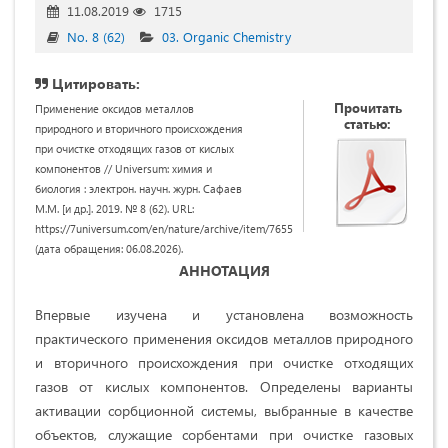
11.08.2019
1715
No. 8 (62)
03. Organic Chemistry
Цитировать:
Прочитать
Применение оксидов металлов
статью:
природного и вторичного происхождения
при очистке отходящих газов от кислых
компонентов // Universum: химия и
биология : электрон. научн. журн. Сафаев
М.М. [и др.]. 2019. № 8 (62). URL:
https://7universum.com/en/nature/archive/item/7655
(дата обращения: 06.08.2026).
АННОТАЦИЯ
Впервые изучена и установлена возможность
практического применения оксидов металлов природного
и вторичного происхождения при очистке отходящих
газов от кислых компонентов. Определены варианты
активации сорбционной системы, выбранные в качестве
объектов, служащие сорбентами при очистке газовых