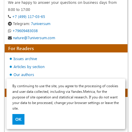
We are happy to answer your questions on business days from
8:00 to 17:00
+7 (499) 117-03-65
Telegram:
7universum
+79609483038
nature@7universum.com
For Readers
Issues archive
Articles by section
Our authors
Advanced article search
By continuing to use the site, you agree to the processing of cookies
and user data collected, including via Yandex.Metrica, for the
Journal Information
purpose of site operation and statistical research. If you do not want
your data to be processed, change your browser settings or leave the
Mass media registration cert.:
site.
EL No. FS77-91809 dated 03.07.2026
OK
Journal founder:
Universum LLC
Published since 2013