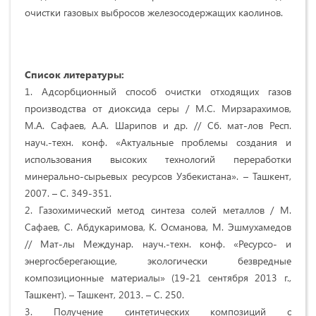
очистки газовых выбросов железосодержащих каолинов.
Список литературы:
1. Адсорбционный способ очистки отходящих газов
производства от диоксида серы / М.С. Мирзарахимов,
М.А. Сафаев, А.А. Шарипов и др. // Сб. мат-лов Респ.
науч.-техн. конф. «Актуальные проблемы создания и
использования высоких технологий переработки
минерально-сырьевых ресурсов Узбекистана». – Ташкент,
2007. – С. 349-351.
2. Газохимический метод синтеза солей металлов / М.
Сафаев, С. Абдукаримова, К. Османова, М. Эшмухамедов
// Мат-лы Междунар. науч.-техн. конф. «Ресурсо- и
энергосберегающие, экологически безвредные
композиционные материалы» (19-21 сентября 2013 г.,
Ташкент). – Ташкент, 2013. – С. 250.
3. Получение синтетических композиций с