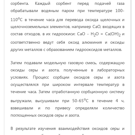
сорбента. Каждый сорбент перед подачей газа
обрабатывали водяным паром при температуре 100-
о
110
С в течение часа для перевода оксида щелочных и
щелочноземельных элементов, например СаО, входящих в
состав отходов, в их гидроокиси: СаО - Н
О = Са(ОН)
и
2
2
соответственно ведут себя оксид алюминия и оксиды
других металлов с образованием гидрооксидов металлов.
Затем подавали модельную газовую смесь, содержащую
оксиды серы и азота, полученные в лабораторных
условиях. Процесс сорбции оксидов серы и азота
осуществлялся при широком интервале температур в
течение часа. Затем отработанную сорбционную систему
о
выгружали, высушивали при
50-65
С в течение 4 ч,
взвешивали и по привесу определяли количество
поглощенных оксидов серы и азота.
В результате изучения взаимодействия оксидов серы и