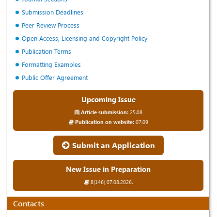
Submission Deadlines
Peer Review Process
Open Access, Licensing and Copyright Policy
Publication Terms
Formatting Examples
Public Offer Agreement
Upcoming Issue
Article submission:
25.08
Publication on website:
07.09
Submit an Application
New Issue in Preparation
8(146) 07.08.2026.
Contacts