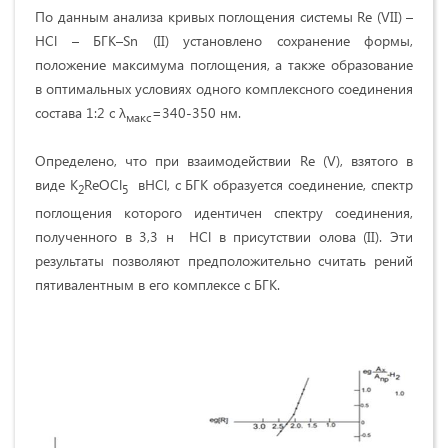
По данным анализа кривых поглощения системы Re (VII) –
HCl – БГК–Sn (II) установлено сохранение формы,
положение максимума поглощения, а также образование
в оптимальных условиях одного комплексного соединения
состава 1:2 с
λ
=340-350 нм.
макс
Определено, что при взаимодействии Re (V), взятого в
виде K
ReOCl
вHCl, с БГК образуется соединение, спектр
2
5
поглощения которого идентичен спектру соединения,
полученного в 3,3 н HCl в присутствии олова (II). Эти
результаты позволяют предположительно считать рений
пятивалентным в его комплексе с БГК.