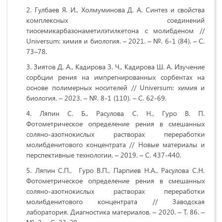
Гулбаев Я. И., Холмуминова Д. А. Синтез и свойства
комплексных соединений
тиосемикарбазонаметилэтилкетона с молибденом //
Universum: химия и биология. – 2021. – №. 6-1 (84). – С.
73–78.
Зиятов Д. А., Кадирова З. Ч., Кадирова Ш. А. Изучение
сорбции рения на импрегнированных сорбентах на
основе полимерных носителей // Universum: химия и
биология. – 2023. – №. 8-1 (110). – С. 62-69.
Ляпин С. Б., Расулова С. Н., Гуро В. П.
Фотометрическое определение рения в смешанных
соляно-азотнокислых растворах переработки
молибденитового концентрата // Новые материалы и
перспективные технологии. – 2019. – С. 437-440.
Ляпин С.П., Гуро В.П., Парпиев Н.А., Расулова С.Н.
Фотометрическое определение рения в смешанных
соляно-азотнокислых растворах переработки
молибденитового концентрата // Заводская
лаборатория. Диагностика материалов. – 2020. – Т. 86. –