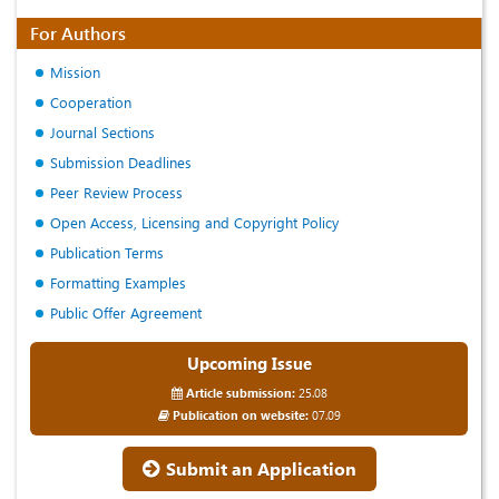
For Authors
Mission
Cooperation
Journal Sections
Submission Deadlines
Peer Review Process
Open Access, Licensing and Copyright Policy
Publication Terms
Formatting Examples
Public Offer Agreement
Upcoming Issue
Article submission:
25.08
Publication on website:
07.09
Submit an Application