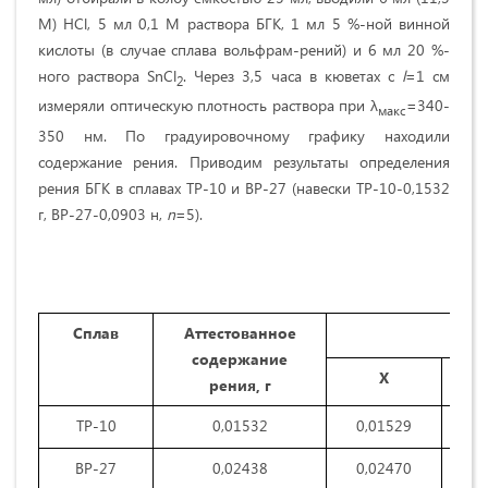
М) HCl, 5 мл 0,1 М раствора БГК, 1 мл 5 %-ной винной
кислоты (в случае сплава вольфрам-рений) и 6 мл 20 %-
ного раствора SnCl
. Через 3,5 часа в кюветах с
l
=1 см
2
измеряли оптическую плотность раствора при λ
=340-
макс
350 нм. По градуировочному графику находили
содержание рения. Приводим результаты определения
рения БГК в сплавах ТР-10 и ВР-27 (навески ТР-10-0,1532
г, ВР-27-0,0903 н,
n
=5).
Сплав
Аттестованное
содержание
Х
рения, г
ТР-10
0,01532
0,01529
ВР-27
0,02438
0,02470