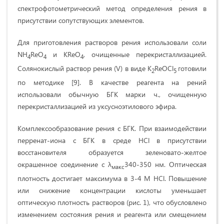
спектрофотометрический метод определения рения в
присутствии сопутствующих элементов.
Для приготовления растворов рения использовали соли
NH
ReO
и KReO
, очищенные перекристаллизацией.
4
4
4
Солянокислый раствор рения (V) в виде K
ReOCl
готовили
2
5
по методике [9]. В качестве реагента на рений
использовали обычную БГК марки ч., очищенную
перекристаллизацией из уксусноэтилового эфира.
Комплексообразование рения с БГК. При взаимодействии
перренат-иона с БГК в среде HCl в присутствии
восстановителя образуется зеленовато-желтое
окрашенное соединение с λ
340-350 нм. Оптическая
макс
плотность достигает максимума в 3-4 М HCl. Повышение
или снижение концентрации кислоты уменьшает
оптическую плотность растворов (рис. 1), что обусловлено
изменением состояния рения и реагента или смещением