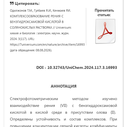
Цитировать:
Прочитать
Одилжонов Т.М., Гулбаев Я.И., Кенжаев Р.И.
статью:
КОМПЛЕКСООБРАЗОВАНИЕ РЕНИЯ С
БЕНЗГИДРОКСАМОВОЙ КИСЛОТОЙ В
СОЛЯНОКИСЛЫХ РАСТВОРАХ // Universum:
химия и биология : электрон. научн. журн.
2024. 3(117). URL:
https://7universum.com/en/nature/archive/item/16993
(дата обращения: 08.08.2026).
DOI - 10.32743/UniChem.2024.117.3.16993
АННОТАЦИЯ
Спектрофотометрическим методом изучено
взаимодействие рения (VII) с бензгиддроксамовой
кислотой в кислой среде в присутствии олова (II).
Определены устойчивость и состав комплексов. При
повышении концентрации серной кислоты коэффициенты