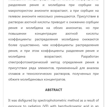
разделения рения и молибдена при сорбции на
макропористом анионите возрастают, а при сорбции на
гелевом анионите несколько уменьшаются. Присутствие в
растворах азотной кислоты приводит к снижению сорбции
рения и молибдена на обоих анионитах, но при
повышении концентрации азотной кислоты
коэффициенты распределения молибдена снижаются
более существенно, чем коэффициенты распределения
рения, и при этом коэффициенты разделения рения и
молибдена возрастают. Разработан
спектрофотометрический метод определения рения в
присутствии ряда элементов, примененный для анализа
сплавов и технологических растворов, полученных при
обжиге молибденовых концентратов.
ABSTRACT
It was disfigured by spectrophotometric method as a result of
exposure to radiation (VII) with benzhydroxamic acid in an