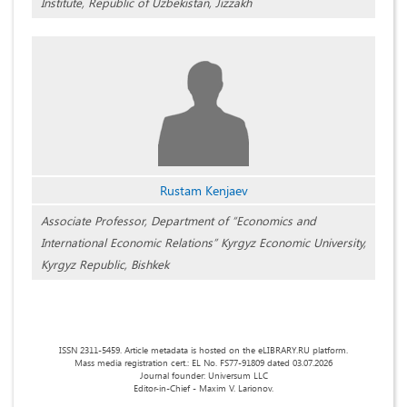
Institute, Republic of Uzbekistan, Jizzakh
Rustam Kenjaev
Associate Professor, Department of “Economics and
International Economic Relations” Kyrgyz Economic University,
Kyrgyz Republic, Bishkek
ISSN 2311-5459. Article metadata is hosted on the eLIBRARY.RU platform.
Mass media registration cert.: EL No. FS77-91809 dated 03.07.2026
Journal founder: Universum LLC
Editor-in-Chief - Maxim V. Larionov.