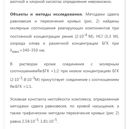
азотной и хлорной кислотах определение невозможно.
Объекты и методы исследования.
Методами сдвига
равновесия и пересечения кривых (рис. 2) найдены
молярные соотношения реагирующих компонентов при
-4
постоянной концентрации рения (2·10
М),
HCl
(3,3 М),
хлорида олова и различной концентрации БГК при
λ
=340-350 нм.
макс
В растворах кроме соединения с молярным
соотношением
Re:БГК =1:2 при низких концентрациях БГК
-3
-3
(
2·10
-8·10
М
) присутствует соединение с соотношением
Re:БГК =1:1.
Условная константа нестойкости комплекса, определенная
методами сдвига равновесия, по кривой насыщения, а
также графическим методом пересечения кривых (рис 2)
-5
-5
равна 2,58·10
; 1,81·10
.