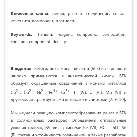
Ключевые слова:
рения, реагент, соединение, состав,
константа, компонент, плотность.
Keywords:
rhenium, reagent, compound, composition,
constant, component, density.
Введение.
Бензгидроксамовая кислота (БГК) и ее аналоги
широко применяются в аналитической химии. БГК
образует окрашенные соединения с ионами металлов
2+
2+
2+
3+
3+
Co
, Cu
, Ni
, Fe
, Cr
, Ti (IV), U (VI), Mo (VI) и
другими, экстрагируемыми кетонами и спиртами [2; 9; 10].
Мы изучали реакцию комплексообразования рения с БГК
в солянокислых растворах. Определены оптимальные
условия взаимодействия в системе Re (VII)–HCl – БГК–Sn
(II), состав и устойчивость соединений, а также разработан