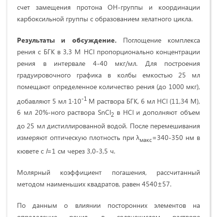
счет замещения протона ОН-группы и координации
карбоксильной группы с образованием хелатного цикла.
Результаты и обсуждение.
Поглощение комплекса
рения с БГК в 3,3 М HCl пропорционально концентрации
рения в интервале 4-40 мкг/мл. Для построения
градуировочного графика в колбы емкостью 25 мл
помещают определенное количество рения (до 1000 мкг),
-1
добавляют 5 мл 1·10
М раствора БГК, 6 мл HCl (11,34 М),
6 мл 20%-ного раствора SnCl
в HCl и дополняют объем
2
до 25 мл дистиллированной водой. После перемешивания
измеряют оптическую плотность при λ
=340-350 нм в
макс
кювете с
l
=1 см через 3,0-3,5 ч.
Молярный коэффициент погашения, рассчитанный
методом наименьших квадратов, равен 4540±57.
По данным о влиянии посторонних элементов на
определение рения, в солянокислом растворе