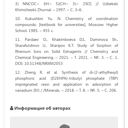
3) NNCOC~ 6H~ 5)(CH~ 3)~ 2SO] // Uzbekski
Khimicheskii Zhurnal. – 1997. – С. 3–6.
Kukushkin Yu. N. Chemistry of coordination
compounds: [textbook for universities]. Moscow: Higher
School, 1985. – 455 c.
Pardaev O., Khakimboeva D.I., Daminova Sh.,
Sharafutdinov U., Sharipov K.T. Study of Sorption of
Rhenium Ions on Solid Extragents // Chemistry and
Chemical Engineering. – 2021. –
Т
. 2021. – №. 3. –
С
. 1.
DOI: 10.51348/NRXM2053
Zheng R. et al. Synthesis of di-(2-ethylhexyl)
phosphoric acid (D2EHPA)-tributyl phosphate (TBP)
impregnated resin and application in adsorption of
vanadium (IV) / /Minerals. – 2018. –
Т
. 8. – №. 5. –
С
. 206.
Информация об авторах