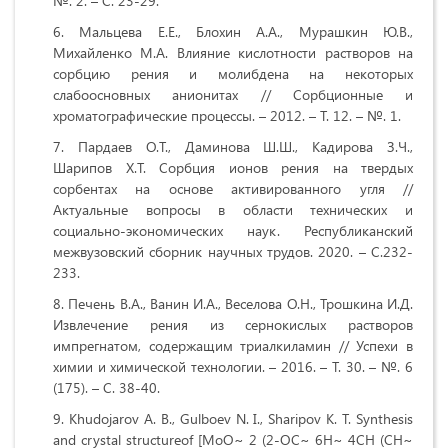
№. 2. – С. 23-29.
Мальцева Е.Е., Блохин А.А., Мурашкин Ю.В.,
Михайленко М.А. Влияние кислотности растворов на
сорбцию рения и молибдена на некоторых
слабоосновных анионитах // Сорбционные и
хроматографические процессы. – 2012. – Т. 12. – №. 1.
Пардаев О.Т., Даминова Ш.Ш., Кадирова З.Ч.,
Шарипов Х.Т. Сорбция ионов рения на твердых
сорбентах на основе активированного угля //
Актуальные вопросы в области технических и
социально-экономических наук. Республиканский
межвузовский сборник научных трудов. 2020. – С.232-
233.
Печень В.А., Ванин И.А., Веселова О.Н., Трошкина И.Д.
Извлечение рения из сернокислых растворов
импрегнатом, содержащим триалкиламин // Успехи в
химии и химической технологии. – 2016. – Т. 30. – №. 6
(175). – С. 38-40.
Khudojarov A. B., Gulboev N. I., Sharipov K. T. Synthesis
and crystal structureof [MoO~ 2 (2-OC~ 6H~ 4CH (CH~