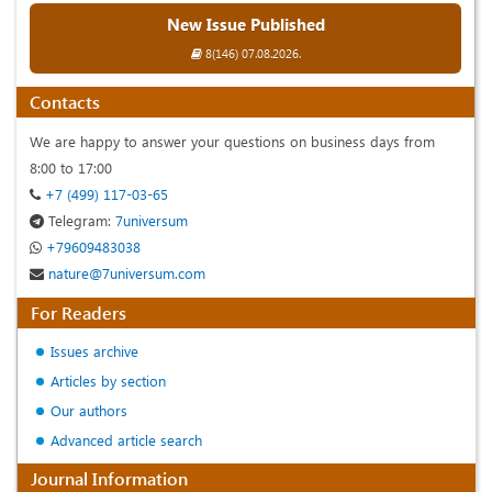
New Issue Published
8(146) 07.08.2026.
Contacts
We are happy to answer your questions on business days from
8:00 to 17:00
+7 (499) 117-03-65
Telegram:
7universum
+79609483038
nature@7universum.com
For Readers
Issues archive
Articles by section
Our authors
Advanced article search
Journal Information