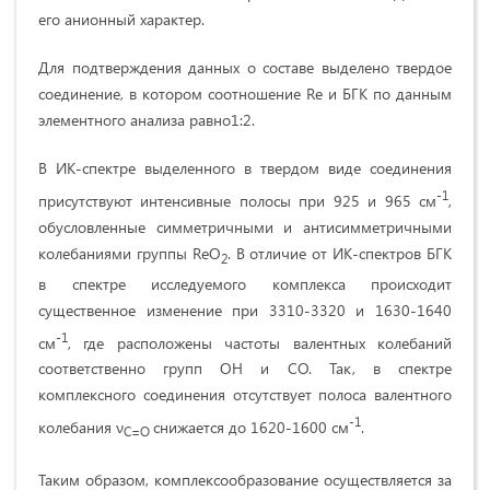
его анионный характер.
Для подтверждения данных о составе выделено твердое
соединение, в котором соотношение Re и БГК по данным
элементного анализа равно1:2.
В ИК-спектре выделенного в твердом виде соединения
-1
присутствуют интенсивные полосы при 925 и 965 см
,
обусловленные симметричными и антисимметричными
колебаниями группы ReО
. В отличие от ИК-спектров БГК
2
в спектре исследуемого комплекса происходит
существенное изменение при 3310-3320 и 1630-1640
-1
см
, где расположены частоты валентных колебаний
соответственно групп ОН и СО. Так, в спектре
комплексного соединения отсутствует полоса валентного
-1
колебания ν
снижается до 1620-1600 см
.
С=О
Таким образом, комплексообразование осуществляется за