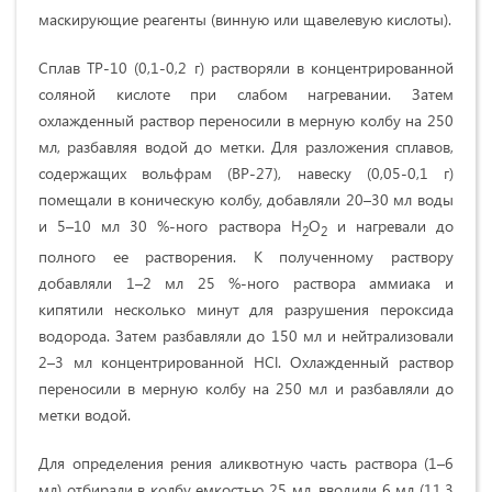
маскирующие реагенты (винную или щавелевую кислоты).
Сплав ТР-10 (0,1-0,2 г) растворяли в концентрированной
соляной кислоте при слабом нагревании. Затем
охлажденный раствор переносили в мерную колбу на 250
мл, разбавляя водой до метки. Для разложения сплавов,
содержащих вольфрам (ВР-27), навеску (0,05-0,1 г)
помещали в коническую колбу, добавляли 20–30 мл воды
и 5–10 мл 30 %-ного раствора Н
О
и нагревали до
2
2
полного ее растворения. К полученному раствору
добавляли 1–2 мл 25 %-ного раствора аммиака и
кипятили несколько минут для разрушения пероксида
водорода. Затем разбавляли до 150 мл и нейтрализовали
2–3 мл концентрированной HCl. Охлажденный раствор
переносили в мерную колбу на 250 мл и разбавляли до
метки водой.
Для определения рения аликвотную часть раствора (1–6
мл) отбирали в колбу емкостью 25 мл, вводили 6 мл (11,3