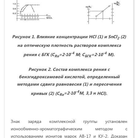
Рисунок 1. Влияние концентрации
HCl
(1) и
SnCl
(2)
2
на оптическую плотность растворов комплекса
-4
-4
рения с БГК (С
=2·10
М; С
=2·10
М).
Re
БГК
Рисунок 2. Состав комплекса рения с
бензгидроксамовой кислотой, определенный
методами сдвига равновесия (1) и пересечения
-4
кривых (2) (С
=2·10
М, 3,3 н
HCl
).
Re
Знак заряда комплексной группы установлен
ионообменно-хроматографическим методом с
использованием ионитов марок АВ-17 и КУ-2. Доказан