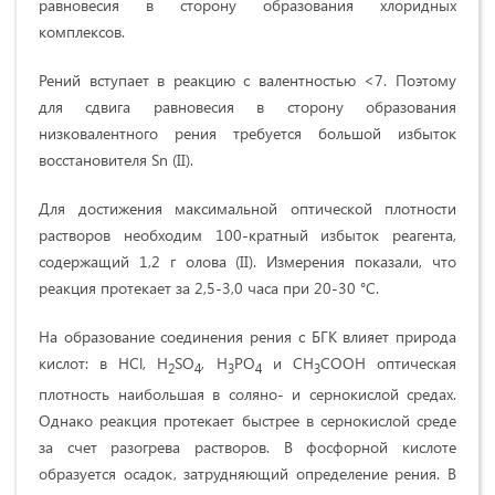
равновесия в сторону образования хлоридных
комплексов.
Рений вступает в реакцию с валентностью <7. Поэтому
для сдвига равновесия в сторону образования
низковалентного рения требуется большой избыток
восстановителя Sn (II).
Для достижения максимальной оптической плотности
растворов необходим 100-кратный избыток реагента,
содержащий 1,2 г олова (II). Измерения показали, что
реакция протекает за 2,5-3,0 часа при 20-30
°C.
На образование соединения рения с БГК влияет природа
кислот: в
HCl
,
H
SO
,
H
PO
и
CH
COOH
оптическая
2
4
3
4
3
плотность наибольшая в соляно- и сернокислой средах.
Однако реакция протекает быстрее в сернокислой среде
за счет разогрева растворов. В фосфорной кислоте
образуется осадок, затрудняющий определение рения. В