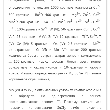
2+
определению не мешают 1000 кратные количества Са
;
2+
2+
2+
2+
500-кратные – Ва
; 400-кратные – Mg
, Zn
, Ca
,
2+
+
+
2+
2+
3+
3+
3+
Mn
; 200-кратные – Na
, K
, Pb
, Ni
, Fe
, Al
, Ga
,
3+
2+
2+
2+
In
; 100-кратные – Sr
, W (VI); 50-кратные – Cu
, Co
,
+
3+
3+
Vo
; 25-кратные – V (V), Zr (IV); 10-кратные – Tl
, Sb
, Ti
5+
(IV), Ge (IV); 5-кратные – Os (IV); 2,5-кратные – Nb
;
однократные – Cr (VI) и Mo (VI), также 200-кратные
количества бром-, тартрат-, цитрат-ионов и комплексона
III, 100-кратные – иодид-, фосфат-, борат-, ацетат-ионов;
50-кратные – оксалат-ионов и 10-кратные – хлорат-
ионов. Мешают определению рения Pd, Bi, Se, Pt (темно-
коричневое окрашивание).
Mo (VI) и W (VI) в оптимальных условиях комплексов с БГК
не образуют, но одновременно с рением
восстанавливаются оловом (II). Поэтому следует или
повысить концентрацию SnCl
, либо применять
2