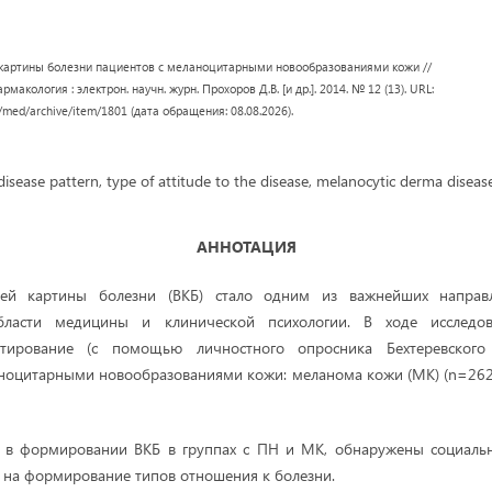
картины болезни пациентов с меланоцитарными новообразованиями кожи //
макология : электрон. научн. журн. Прохоров Д.В. [и др.]. 2014. № 12 (13). URL:
/med/archive/item/1801 (дата обращения: 08.08.2026).
disease pattern, type of attitude to the disease, melanocytic derma disea
АННОТАЦИЯ
ней картины болезни (ВКБ) стало одним из важнейших направ
бласти медицины и клинической психологии. В ходе исследов
естирование (с помощью личностного опросника Бехтеревского 
ноцитарными новообразованиями кожи: меланома кожи (МК) (n=262
 в формировании ВКБ в группах с ПН и МК, обнаружены социаль
на формирование типов отношения к болезни.