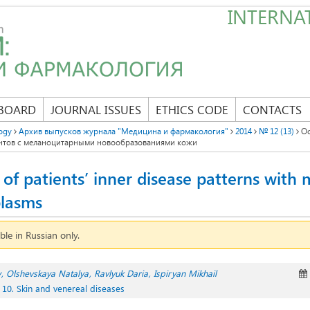
INTERNAT
 BOARD
JOURNAL ISSUES
ETHICS CODE
CONTACTS
ogy
Архив выпусков журнала "Медицина и фармакология"
2014
№ 12 (13)
Ос
нтов с меланоцитарными новообразованиями кожи
s of patients’ inner disease patterns with
lasms
able in Russian only.
y
Olshevskaya Natalya
Ravlyuk Daria
Ispiryan Mikhail
10. Skin and venereal diseases