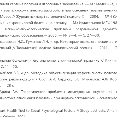
ренняя картина болезни и ятрогенные заболевания. — М.: Медицина, 1
уктура психосоматических расстройств при основных терапевтическ
 Мороз // Журнал психіатріі та медичної психології. — 2004. — № 4 (1
лияние хронической болезни на психику. — М.: Издательство МГУ, 198
. Клинико-психологические проблемы современной дермато
едицинского образования.— 2006. — № 3—4. — С. 27—30.
Ольшевская Н.С., Гуменюк Л.Н. и др. Некоторые психологические де
еваний // Таврический медико-биологический вестник. — 2011. — Т.
знание болезни» и его значение в клинической практике // Клин
 С. 11—20.
ихайлов В.Б. и др. Методика объективизации эффективности психот
кие рекомендации / Сост. А.И. Сердюк, Б.В. Михайлов, А.Ф. Кор
. — 28 с.
 Арина Г.А. Теоретические проблемы исследования внутренней 
агностика отношения к болезни при нервно-психической и соматическ
art Health Tied to Social, Psychological Factors // Study abstracts, Amer
ew Orleans, 2004.