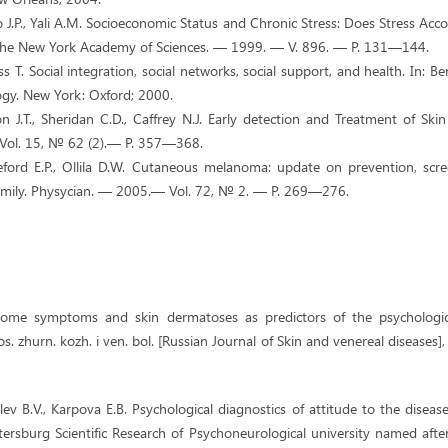
 J.P., Yali A.M. Socioeconomic Status and Chronic Stress: Does Stress Acco
 the New York Academy of Sciences. — 1999. — V. 896. — P. 131—144.
s T. Social integration, social networks, social support, and health. In: Be
ogy. New York: Oxford; 2000.
on J.T., Sheridan C.D., Caffrey N.J. Early detection and Treatment of Sk
Vol. 15, № 62 (2).— P. 357—368.
geford E.P., Ollila D.W. Cutaneous melanoma: update on prevention, scre
amily. Physycian. — 2005.— Vol. 72, № 2. — P. 269—276.
 Some symptoms and skin dermatoses as predictors of the psychologica
os. zhurn. kozh. i ven. bol. [Russian Journal of Skin and venereal diseases
vlev B.V., Karpova E.B. Psychological diagnostics of attitude to the disease
etersburg Scientific Research of Psychoneurological university named afte