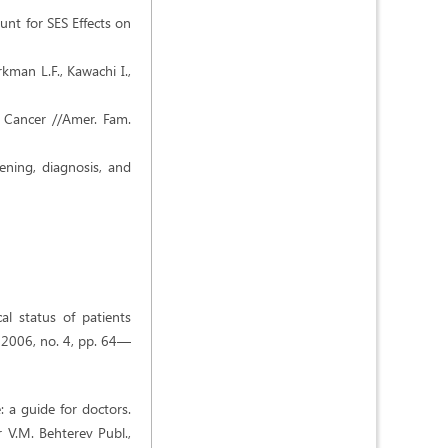
unt for SES Effects on
rkman L.F., Kawachi I.,
in Cancer //Amer. Fam.
ening, diagnosis, and
l status of patients
], 2006, no. 4, pp. 64—
: a guide for doctors.
r V.M. Behterev Publ.,