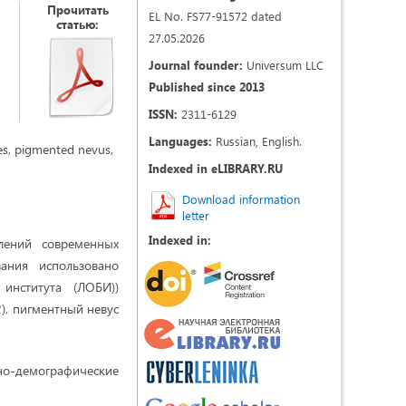
Прочитать
EL No. FS77-91572 dated
статью:
27.05.2026
Journal founder:
Universum LLC
Published since 2013
ISSN:
2311-6129
Languages:
Russian, English.
ses, pigmented nevus,
Indexed in eLIBRARY.RU
Download information
letter
Indexed in:
лений современных
ания использовано
института (ЛОБИ))
), пигментный невус
но-демографические