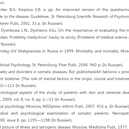
n).
ovlev B.V., Karpova E.B. и др. An improved version of the questionna
de to the disease. Guidelines. St. Petersburg Scientific Research of Psychon
erev Publ., 2001. 33 p. (In Russian).
 Dyshlevaia L.N., Dyshlevoi A.Iu. On the importance of evaluating the m
milies. Problemy medychnoi' nauky ta osvity. [Problems of medical science
 Russian).
ynskyj V.V. Malignancies in Russia in 1999: Morbidity and mortality. Mo
linical Psychology. St. Petersburg, Piter Publ., 2006. 960 p. (In Russian).
ality and disorders in somatic diseases. Rol' psikhicheskikh faktorov v proi
kh boleznei. [The role of mental factors in the origin, course and treatment
02—115 (In Russian).
chological aspects of the study of patients with skin and venereal di
 2009, vol. 8, no. 4, pp. 1—13 (In Russian).
ical psychology, Moscow, MEDpress-inform Publ., 2007. 416 p. (In Russian)
ical and psychological examination of somatic patients. Nevropatolo
980, issue 8, pp. 1195—1198 (In Russian).
al picture of illness and iatrogenic disease. Moscow, Meditsina Publ., 1977. 