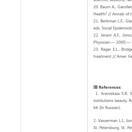
20. Baum A., Garofalo
Health? // Annals of
21. Berkman L.F., Glas
eds. Social Epidemiol
22. Jerant A.F., Jons
Physician.— 2000.— 
23. Rager E.L., Brid
treatment // Amer. F
References:
1. Araviiskaia E.R.
institutions beauty. R
66 (In Russian).
2. Vasserman L.I., Io
St. Petersburg, St. P