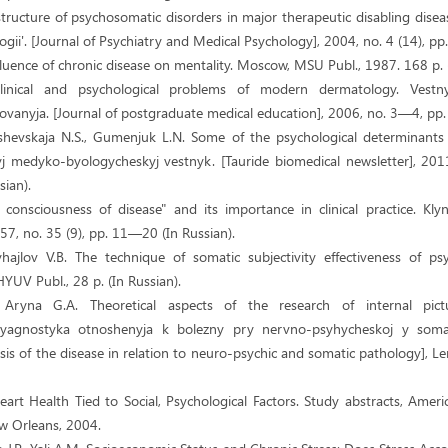
ructure of psychosomatic disorders in major therapeutic disabling diseas
gii'. [Journal of Psychiatry and Medical Psychology], 2004, no. 4 (14), pp
fluence of chronic disease on mentality. Moscow, MSU Publ., 1987. 168 p. (
linical and psychological problems of modern dermatology. Vest
anyja. [Journal of postgraduate medical education], 2006, no. 3—4, pp.
'shevskaja N.S., Gumenjuk L.N. Some of the psychological determinants
yj medyko-byologycheskyj vestnyk. [Tauride biomedical newsletter], 2011,
ian).
 consciousness of disease" and its importance in clinical practice. Kl
957, no. 35 (9), pp. 11—20 (In Russian).
hajlov V.B. The technique of somatic subjectivity effectiveness of ps
HYUV Publ., 28 p. (In Russian).
 Aryna G.A. Theoretical aspects of the research of internal pict
dyagnostyka otnoshenyja k bolezny pry nervno-psyhycheskoj y somat
sis of the disease in relation to neuro-psychic and somatic pathology], L
art Health Tied to Social, Psychological Factors. Study abstracts, Amer
ew Orleans, 2004.