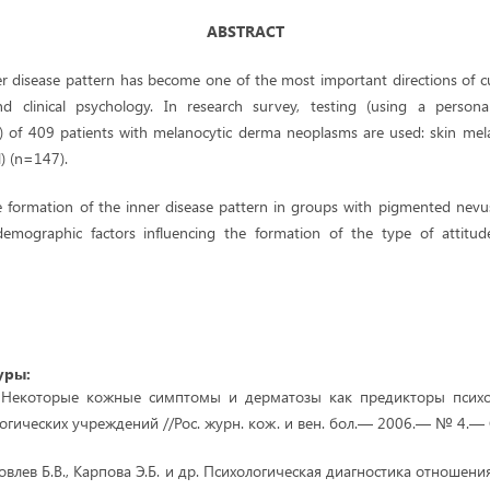
А
BSTRACT
er disease pattern has become one of the most important directions of cu
nd clinical psychology. In research survey, testing (using a personal
e) of 409 patients with melanocytic derma neoplasms are used: skin m
) (n=147).
he formation of the inner disease pattern in groups with pigmented ne
-demographic factors influencing the formation of the type of attitud
уры:
. Некоторые кожные симптомы и дерматозы как предикторы психол
огических учреждений //Рос. журн. кож. и вен. бол.— 2006.— № 4.—
Иовлев Б.В., Карпова Э.Б. и др. Психологическая диагностика отношени