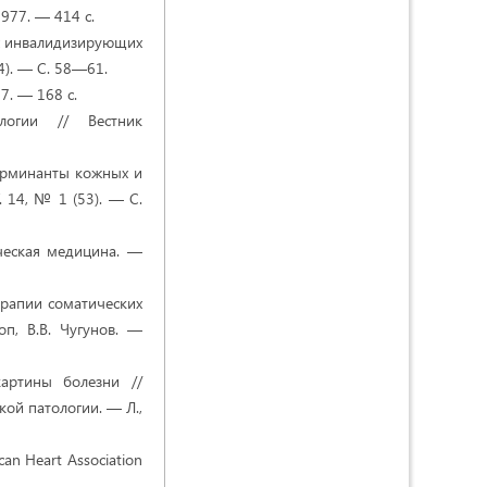
977. — 414 с.
их инвалидизирующих
4). — C. 58—61.
7. — 168 с.
логии // Вестник
терминанты кожных и
 14, № 1 (53). — С.
ическая медицина. —
ерапии соматических
оп, В.В. Чугунов. —
картины болезни //
ой патологии. — Л.,
ican Heart Association