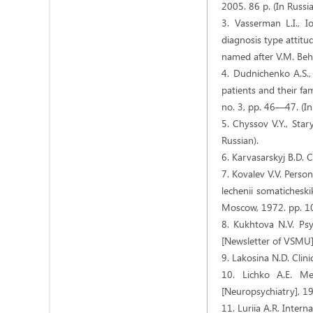
2005. 86 p. (In Russia
3. Vasserman L.I., I
diagnosis type attitu
named after V.M. Beht
4. Dudnichenko A.S.,
patients and their fa
no. 3, pp. 46—47. (In
5. Chyssov V.Y., Star
Russian).
6. Karvasarskyj B.D. C
7. Kovalev V.V. Person
lechenii somaticheski
Moscow, 1972. pp. 1
8. Kukhtova N.V. Psy
[Newsletter of VSMU],
9. Lakosina N.D. Clin
10. Lichko A.E. Med
[Neuropsychiatry], 1
11. Luriia A.R. Intern