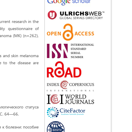
rrent research in the
ity questionnaire of
elanoma (MK) (n=262),
vus and skin melanoma
e to the disease are
огического статуса
 С. 64—66.
я к болезни: пособие