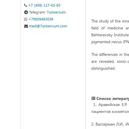
+7 (499) 117-03-65
Telegram:
7universum
+79609483038
The study of the inn
med@7universum.com
field of medicine a
Behterevsky Institut
pigmented nevus (PN
The differences in t
are revealed, socio
distinguished.
Список литерат
1. Аравийская Е.Р
пациентов косметол
2. Вассерман Л.И., 