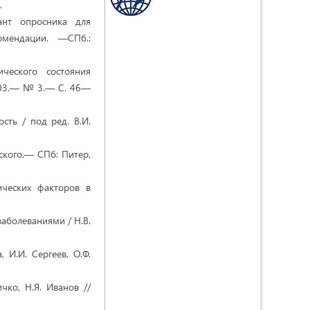
.
ант опросника для
омендации. —СПб.:
ческого состояния
2003.— № 3.— C. 46—
сть / под ред. В.И.
рского.— СПб: Питер,
ических факторов в
заболеваниями / Н.В.
, И.И. Сергеев, О.Ф.
чко, Н.Я. Иванов //