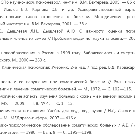
 СПб научно-иссл. психоневрол. ин-т им. В.М. Бехтерева, 2005. — 86 с
., Иовлев Б.В., Карпова Э.Б. и др. Усовершенствованный вари
диагностики типов отношения к болезни. Методические рек
й институт им. В.М. Бехтерева, 2001. — 33 с.
С., Дышлевая Л.Н., Дышлевой А.Ю. О важности оценки психи
ьных и членов их семей // Проблеми медичної науки та освіти.— 
 новообразования в России в 1999 году: Заболеваемость и смертно
ского. М., 2000.— 263 с.
. Клиническая психология: Учебник. 2-е изд. / под ред. Б.Д. Карваса
чность и ее нарушения при соматической болезни // Роль псих
ении и лечении соматических болезней. — М., 1972. — С. 102—115.
хологические аспекты изучения больных с кожными и венерическими 
ВГМУ. — 2009. — Т. 8, № 4. — С. 1—13.
иническая психология: Учебн. для студ. вед. вузов / Н.Д. Лакосина
— М.: МЕДпресс-информ, 2007.— 416 с.
ико-психологическое обследование соматических больных / А.Е. Ли
сихиатрия. — 1980. — Вып. 8. — С. 1195—1198.