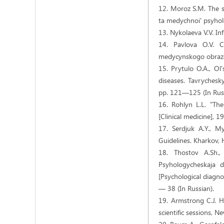
12. Moroz S.M. The st
ta medychnoi' psyholo
13. Nykolaeva V.V. In
14. Pavlova O.V. C
medycynskogo obrazov
15. Prytulo O.A., Ol
diseases. Tavrychesk
pp. 121—125 (In Russ
16. Rohlyn L.L. "The
[Clinical medicine], 1
17. Serdjuk A.Y., My
Guidelines. Kharkov, 
18. Thostov A.Sh.,
Psyhologycheskaja 
[Psychological diagno
— 38 (In Russian).
19. Armstrong C.J. He
scientific sessions, N