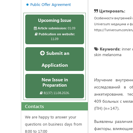
Public Offer Agreement
Цитировать:
Особенности внутренней 
Upcoming Issue
Universum: медицина и фар
Article submission:
01.09
https://7universum.com/en
Publication on website:
11.09
Keywords:
inner 
Submit an
skin melanoma
Application
New Issue in
Изучение внутрен
Preparation
исследований в о
8(137) 11.08.2026.
анкетирование, т
409 больных c мела
Contacts
(ПН) (n=147).
We are happy to answer your
Выявлены различия
questions on business days from
факторы, влияющие 
8:00 to 17:00