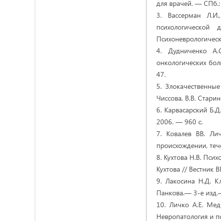
для врачей. — СПб.:
3. Вассерман Л.И
психологической 
Психоневрологически
4. Дудниченко А.
онкологических бол
47.
5. Злокачественные
Чиссова, В.В. Старин
6. Карвасарский Б.Д
2006. — 960 с.
7. Ковалев ВВ. Ли
происхождении, теч
8. Кухтова Н.В. Пси
Кухтова // Вестник 
9. Лакосина Н.Д. Кл
Панкова.— 3-е изд.
10. Личко А.Е. Мед
Невропатология и п