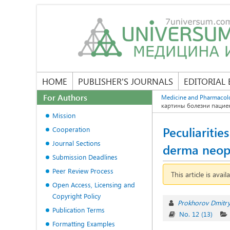
HOME
PUBLISHER'S JOURNALS
EDITORIAL
For Authors
Medicine and Pharmacol
картины болезни пацие
Mission
Peculiaritie
Cooperation
Journal Sections
derma neop
Submission Deadlines
Peer Review Process
This article is avail
Open Access, Licensing and
Copyright Policy
Prokhorov Dmitr
Publication Terms
No. 12 (13)
Formatting Examples