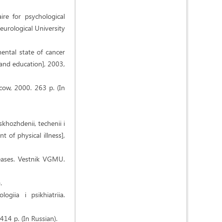
ire for psychological
eurological University
ental state of cancer
 and education], 2003,
scow, 2000. 263 p. (In
skhozhdenii, techenii i
 of physical illness],
seases. Vestnik VGMU.
.
giia i psikhiatriia.
414 p. (In Russian).