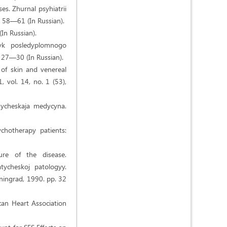
es. Zhurnal psyhiatrii
. 58—61 (In Russian).
In Russian).
nyk posledyplomnogo
 27—30 (In Russian).
 of skin and venereal
 vol. 14, no. 1 (53),
ynycheskaja medycyna.
ychotherapy patients:
ure of the disease.
ycheskoj patologyy.
eningrad, 1990. pp. 32
ican Heart Association