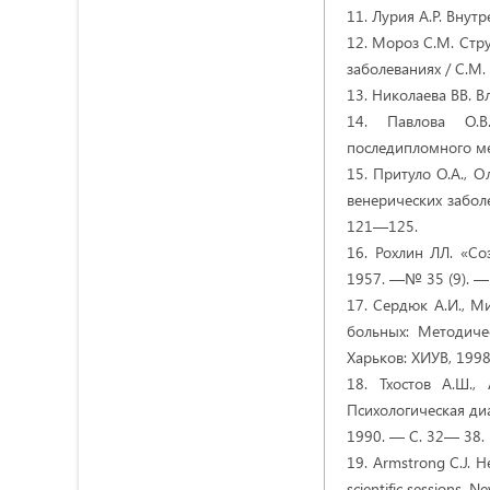
11. Лурия А.Р. Внут
12. Мороз С.М. Стр
заболеваниях / С.М.
13. Николаева ВВ. В
14. Павлова О.В
последипломного м
15. Притуло О.А., 
венерических забол
121—125.
16. Рохлин ЛЛ. «Со
1957. —№ 35 (9). —
17. Сердюк А.И., М
больных: Методичес
Харьков: ХИУВ, 1998
18. Тхостов А.Ш.,
Психологическая ди
1990. — С. 32— 38.
19. Armstrong C.J. He
scientific sessions, N