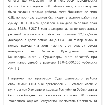
отчёты, где указывает что в некоторых юридических
фирмах были созданы 560 рабочих мест, а по факту не
было созданы столько рабочих мест. Должностное лицо
С.Ш. по прогнозу должен был поднять экспорт района на
сумму 18,315,0 млн долларов, а на деле выполнил план
лишь 34,3%, 6,287,5 млн долларов, из-за не корректных
решений зам.хокима в район не поступает 12,027,5млн
долларов, а должностное лицо СРХ 0,30 гектар земли в
пользу гражданина хотя именно этот участок земли
находился на балансе Культурного центра
Кашкадарьинского и Сурхандарьинского областей, при
этом нанес ущерб в размере 13.041.000.000 узбекских
сум. [1]
Например, по приговору Суда Деновского района
обвиняемый СШХ был приговорён 205 статьёй части 2
пунктом «а» Уголовного кодекса Республики Узбекистан и
был освобожден от наказания согласно 70 статьи
Уголовного кодекса Республики Узбекистан. Обвиняемый