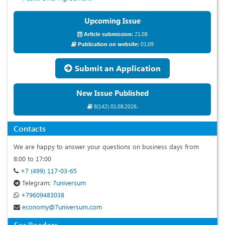
Upcoming Issue
Article submission:
21.08
Publication on website:
01.09
Submit an Application
New Issue Published
8(142) 01.08.2026.
Contacts
We are happy to answer your questions on business days from
8:00 to 17:00
+7 (499) 117-03-65
Telegram:
7universum
+79609483038
economy@7universum.com
For Readers