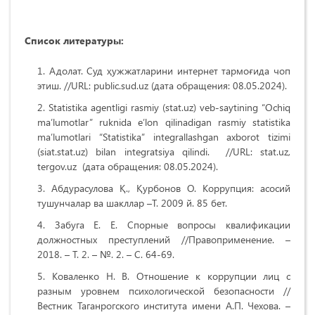
Список литературы:
Адолат. Суд ҳужжатларини интернет тармоғида чоп
этиш.
//URL: public.sud.uz (дата обращения: 08.05.2024).
Statistika agentligi rasmiy (stat.uz) veb-saytining “Ochiq
ma’lumotlar” ruknida e’lon qilinadigan rasmiy statistika
ma’lumotlari “Statistika” integrallashgan axborot tizimi
(siat.stat.uz) bilan integratsiya qilindi.
//URL: stat.uz,
tergov.uz (дата обращения: 08.05.2024).
Абдурасулова Қ., Қурбонов О. Коррупция: асосий
тушунчалар ва шакллар –Т. 2009 й. 85 бет.
Забуга Е. Е. Спорные вопросы квалификации
должностных преступлений //Правоприменение. –
2018. – Т. 2. – №. 2. – С. 64-69.
Коваленко Н. В. Отношение к коррупции лиц с
разным уровнем психологической безопасности //
Вестник Таганрогского института имени А.П. Чехова. –