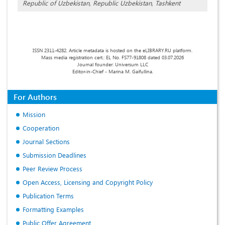
Republic of Uzbekistan, Republic Uzbekistan, Tashkent
ISSN 2311-4282. Article metadata is hosted on the eLIBRARY.RU platform.
Mass media registration cert.: EL No. FS77-91808 dated 03.07.2026
Journal founder: Universum LLC
Editor-in-Chief - Marina M. Gaifullina.
For Authors
Mission
Cooperation
Journal Sections
Submission Deadlines
Peer Review Process
Open Access, Licensing and Copyright Policy
Publication Terms
Formatting Examples
Public Offer Agreement