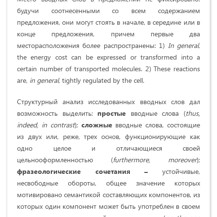
будучи соотнесенными со всем содержанием
предложения, они могут стоять в начале, в середине или в
конце предложения, причем первые два
месторасположения более распространены: 1)
In
general
,
the energy cost can be expressed or transformed into a
certain number of transported molecules. 2) These reactions
are,
in general
, tightly regulated by the cell.
Структурный анализ исследованных вводных слов дал
возможность выделить:
простые
вводные слова (
thus
,
indeed
,
in
contrast
);
сложные
вводные слова, состоящие
из двух или, реже, трех основ, функционирующие как
одно целое и отличающиеся своей
цельнооформленностью (
furthermore
,
moreover
);
фразеологические сочетания –
устойчивые,
несвободные обороты, общее значение которых
мотивировано семантикой составляющих компонентов, из
которых один компонент может быть употреблен в своем