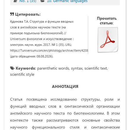
No. 1 (35)
10. Germanic languages
Цитировать:
Прочитать
Кудинова Т.А. Структура и функции вводных
статью:
слов в английском научном тексте (на
примере подъязыка биотехнологий) //
Universum: филология и искусствоведение :
электрон. научн. журн. 2017. № 1 (35). URL:
https://7universum.com/en/philology/archive/item/4208
(дата обращения: 08.08.2026).
Keywords:
parenthetic words, syntax, scientific text,
scientific style
АННОТАЦИЯ
Статья посвящена исследованию структуры, роли и
функций вводных слов в синтаксической организации
английского научного текста по биотехнологиям. В этом
контексте также рассматриваются основные свойства
научного функционального стиля и синтаксические