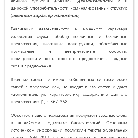
личного субъекта действия (
деагентивность
)
и в
широкой употребительности номинализованных структур
(
именной характер изложения
)
.
Реализации деагентивности и именного характера
изложения служат обобщенно-личные и безличные
предложения, пассивные конструкции, обособленные
причастные и деепричастные обороты,
полипропозитивность простого предложения, вводные
слов и предложения.
Вводные слова не имеют собственных синтаксических
связей с предложением, но входят в его состав и дают
«дополнительную характеристику содержанию данного
предложения» [1, c. 367–368].
Объектом нашего исследования послужили вводные слова
в английском подъязыке биотехнологий. Основным
источником информации послужили тексты журнальных
статей (1994-2012 гг.) из британских и американских