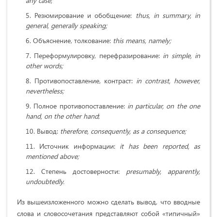
any case;
Резюмирование и обобщение:
thus, in summary, in
general, generally speaking;
Объяснение, толкование:
this
means
,
namely
;
Переформулировку, перефразирование:
in simple, in
other words;
Противопоставление, контраст:
in contrast, however,
nevertheless;
Полное противопоставление:
in particular, on the one
hand, on the other hand
;
Вывод:
therefore, consequently, as a consequence;
Источник информации:
it has been reported, as
mentioned above;
Степень достоверности:
presumably, apparently,
undoubtedly.
Из вышеизложенного можно сделать вывод, что вводные
слова и словосочетания представляют собой «типичный»