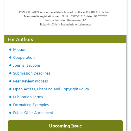
ISSN 2311-2859. Article metadata is hosted on the eLIBRARY.RU platform.
Mass media registration cert.: EL No. FS77-91810 dated 03.07.2026
Journal founder: Universum LLC
Editor-in-Chief - Nadezhda A. Lebedeva.
For Authors
Mission
Cooperation
Journal Sections
Submission Deadlines
Peer Review Process
Open Access, Licensing and Copyright Policy
Publication Terms
Formatting Examples
Public Offer Agreement
Upcoming Issue