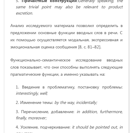
Причастные
конструкции
:
Generally speaking, the
same trivial point may also be relevant to product
excretion.
Анализ исследуемого материала позволил определить в
предложении основные функции вводных слов в речи. С
их помощью осуществляется модальная, экспрессивная и
эмоциональная оценка сообщения [8, с. 81–82].
Функционально-семантическое исследование вводных
слов показывает, что они способны выполнять следующие
прагматические функции, а именно указывать на:
Введение в проблематику, постановку проблемы:
interestingly
,
well
;
Изменение темы:
by the way, incidentally;
Перечисление, добавление:
in addition, furthermore,
finally, moreover;
Усиление, подчеркивание:
it should be pointed out, in