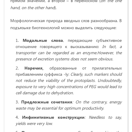
прямом значении, а второй – в переносном (
on
the
one
hand
,
on
the
other
hand
).
Морфологическая природа вводных слов разнообразна. В
подъязыке биотехнологий можно выделить следующие:
Модальные слова
, передающие субъективное
отношение говорящего к высказыванию:
In
fact
,
a
transporter
can
be
regarded
as
an
enzyme
.
However, the
presence of excretion systems does not seem obvious.
Наречия
,
образованные от прилагательных
прибавлением суффикса -ly:
Clearly, such markers should
not reduce the viability of the protoplasts. Undoubtedly,
exposure to very high concentrations of PEG would lead to
cell damage due to dehydration.
Предложные сочетания
: On the contrary, energy
waste may be essential for optimum productivity.
Инфинитивные
конструкции
: Needless to say,
yields were very low.