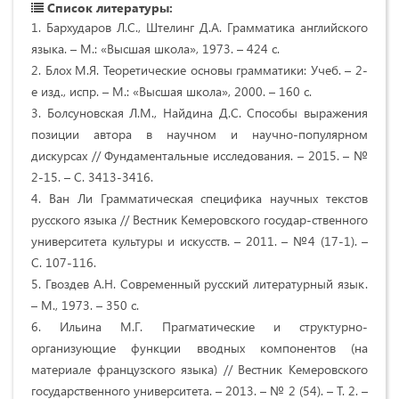
Список литературы:
1. Бархударов Л.С., Штелинг Д.А. Грамматика английского
языка. – М.: «Высшая школа», 1973. – 424 с.
2. Блох М.Я. Теоретические основы грамматики: Учеб. – 2-
е изд., испр. – М.: «Высшая школа», 2000. – 160 с.
3. Болсуновская Л.М., Найдина Д.С. Способы выражения
позиции автора в научном и научно-популярном
дискурсах // Фундаментальные исследования. – 2015. – №
2-15. – С. 3413-3416.
4. Ван Ли Грамматическая специфика научных текстов
русского языка // Вестник Кемеровского государ-ственного
университета культуры и искусств. – 2011. – №4 (17-1). –
С. 107-116.
5. Гвоздев А.Н. Современный русский литературный язык.
– М., 1973. – 350 с.
6. Ильина М.Г. Прагматические и структурно-
организующие функции вводных компонентов (на
материале французского языка) // Вестник Кемеровского
государственного университета. – 2013. – № 2 (54). – Т. 2. –