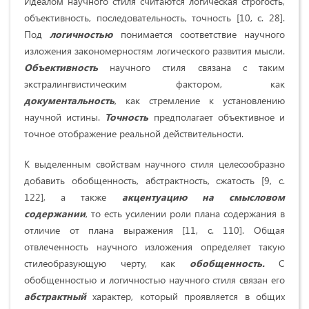
Идеалом научного стиля считаются логическая строгость,
объективность, последовательность, точность [10, c. 28].
Под
логичностью
понимается соответствие научного
изложения закономерностям логического развития мысли.
Объективность
научного стиля связана с таким
экстралингвистическим фактором, как
документальность
, как стремление к установлению
научной истины.
Точность
предполагает объективное и
точное отображение реальной действительности.
К выделенным свойствам научного стиля целесообразно
добавить обобщенность, абстрактность, сжатость [9, c.
122], а также
акцентуацию на смысловом
содержании
, то есть усилении роли плана содержания в
отличие от плана выражения [11, c. 110]. Общая
отвлеченность научного изложения определяет такую
стилеобразующую черту, как
обобщенность.
С
обобщенностью и логичностью научного стиля связан его
абстрактный
характер, который проявляется в общих