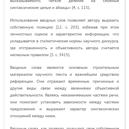
высказываемого, четкое деление на сложные
синтаксические целые и абзацы» [4, c. 115].
Использование вводных слов позволяет автору выразить
собственную позицию [12, с. 203], избежав при этом
личностных оценок и характеристик информации, что
укладывается в стилистические нормы научного дискурса,
где отстраненность и объективность автора считается
негласным правилом [3, c. 3415].
Вводные слова являются основным строительным
материалом научного текста и важнейшим средством
референции. Они отражают временные, причинные и
другие виды связи между явлениями объективной
действительности. Являясь неизменяемыми частями речи,
они помогают установить зависимости между частями
предложения и выражают характер синтаксических
отношений между ними.
Вводные слова, как правило, получают свое собственное