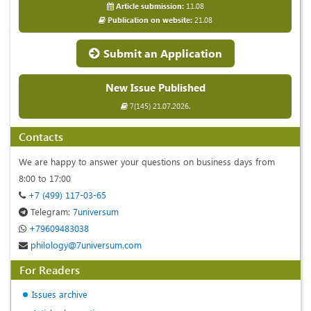
Article submission:
11.08
Publication on website:
21.08
Submit an Application
New Issue Published
7(145) 21.07.2026.
Contacts
We are happy to answer your questions on business days from
8:00 to 17:00
+7 (499) 117-03-65
Telegram:
7universum
+79609483038
philology@7universum.com
For Readers
Issues archive