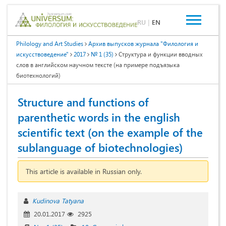
RU
|
EN
Philology and Art Studies
Архив выпусков журнала "Филология и
искусствоведение"
2017
№ 1 (35)
Структура и функции вводных
слов в английском научном тексте (на примере подъязыка
биотехнологий)
Structure and functions of
parenthetic words in the english
scientific text (on the example of the
sublanguage of biotechnologies)
This article is available in Russian only.
Kudinova Tatyana
20.01.2017
2925