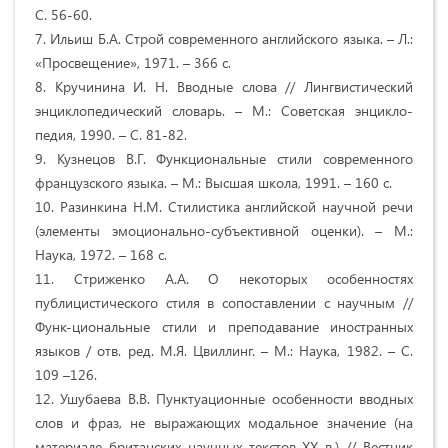
С. 56-60.
7. Ильиш Б.А. Строй современного английского языка. – Л.:
«Просвещение», 1971. – 366 с.
8. Кручинина И. Н. Вводные слова // Лингвистический
энциклопедический словарь. – М.: Советская энцикло-
педия, 1990. – С. 81-82.
9. Кузнецов В.Г. Функциональные стили современного
французского языка. – М.: Высшая школа, 1991. – 160 с.
10. Разинкина Н.М. Стилистика английской научной речи
(элементы эмоционально-субъективной оценки). – М.:
Наука, 1972. – 168 с.
11. Стриженко А.А. О некоторых особенностях
публицистического стиля в сопоставлении с научным //
Функ-циональные стили и преподавание иностранных
языков / отв. ред. М.Я. Цвиллинг. – М.: Наука, 1982. – С.
109 –126.
12. Ушубаева В.В. Пунктуационные особенности вводных
слов и фраз, не выражающих модальное значение (на
материале британских научных текстов XX в.) // Вестник