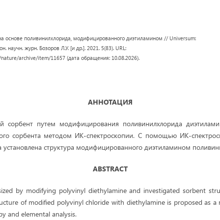
на основе поливинилхлорида, модифицированного диэтиламином // Universum:
. научн. журн. Бозоров Л.У. [и др.]. 2021. 5(83). URL:
/nature/archive/item/11657 (дата обращения: 10.08.2026).
АННОТАЦИЯ
й сорбент путем модифицирования поливинилхлорида диэтилами
ного сорбента методом ИК-спектроскопии. С помощью ИК-спектроск
а установлена структура модифицированного диэтиламином поливин
ABSTRACT
zed by modifying polyvinyl diethylamine and investigated sorbent str
ucture of modified polyvinyl chloride with diethylamine is proposed as a 
py and elemental analysis.