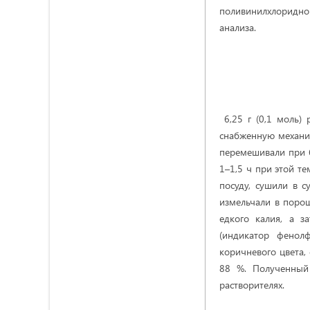
поливинилхлоридно
анализа.
6,25 г (0,1 моль
снабженную механич
перемешивали при 6
1–1,5 ч при этой т
посуду, сушили в 
измельчали ​​в по
едкого калия, а з
(индикатор фенол
коричневого цвета,
88 %. Полученный 
растворителях.