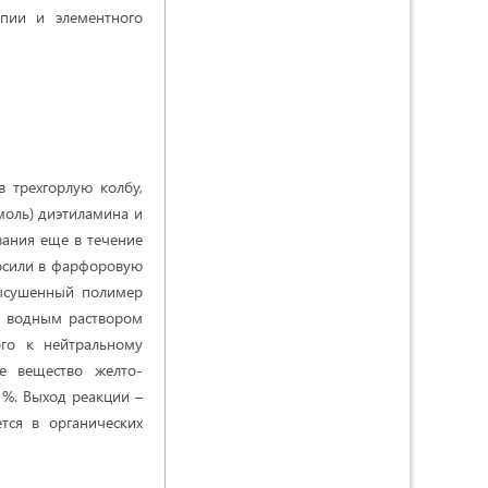
опии и элементного
 трехгорлую колбу,
моль) диэтиламина и
вания еще в течение
носили в фарфоровую
Высушенный полимер
м водным раствором
ого к нейтральному
е вещество желто-
 %. Выход реакции –
тся в органических