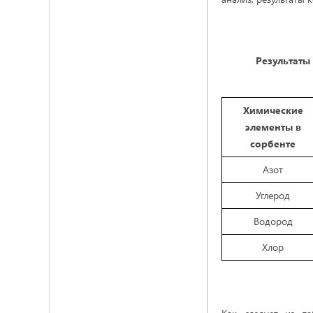
Результаты
Химические
элементы в
сорбенте
Азот
Углерод
Водород
Хлор