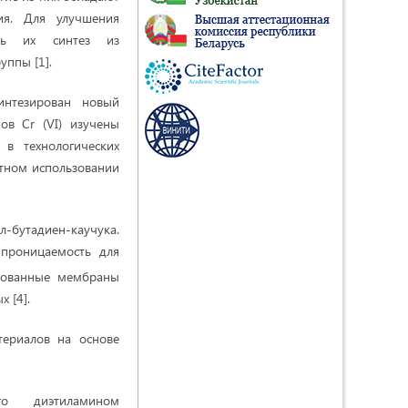
ия. Для улучшения
ять их синтез из
ппы [1].
интезирован новый
ов Cr (VI) изучены
в технологических
атном использовании
-бутадиен-каучука.
 проницаемость для
рованные мембраны
 [4].
ериалов на основе
го диэтиламином