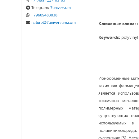
Telegram:
7universum
+79609483038
nature@7universum.com
Ключевые слова:
Keywords:
polyvinyl
Ионообменные матер
таких как фармацев
является использ
токсичных металл
полимерных мате
существующих пол
используемых в 
поливинилхлорида.
суспензиях [3]. Не