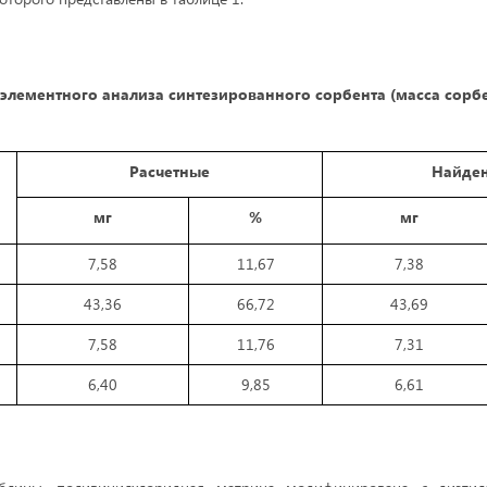
 элементного анализа синтезированного сорбента (масса сорбен
Расчетные
Найде
мг
%
мг
7,58
11,67
7,38
43,36
66,72
43,69
7,58
11,76
7,31
6,40
9,85
6,61