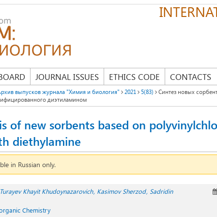
INTERNAT
 BOARD
JOURNAL ISSUES
ETHICS CODE
CONTACTS
Архив выпусков журнала "Химия и биология"
2021
5(83)
Синтез новых сорбент
дифицированного диэтиламином
is of new sorbents based on polyvinylchlo
th diethylamine
able in Russian only.
Turayev Khayit Khudoynazarovich
Kasimov Sherzod
Sadridin
norganic Chemistry