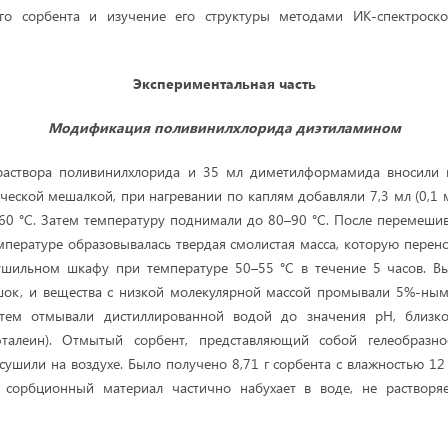
го сорбента и изучение его структуры методами ИК-спектроск
Экспериментальная часть
Модификация поливинилхлорида диэтиламином
) раствора поливинилхлорида и 35 мл диметилформамида вносили в
еской мешалкой, при нагревании по каплям добавляли 7,3 мл (0,1 
0 °C. Затем температуру поднимали до 80–90 °C. После перемеши
емпературе образовывалась твердая смолистая масса, которую пере
сушильном шкафу при температуре 50–55 °C в течение 5 часов. 
рошок, и вещества с низкой молекулярной массой промывали 5%-ны
атем отмывали дистиллированной водой до значения pH, близк
фталеин). Отмытый сорбент, представляющий собой гелеобразно
 сушили на воздухе. Было получено 8,71 г сорбента с влажностью 12
сорбционный материал частично набухает в воде, не растворяе