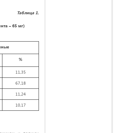
Таблица 1
.
та – 65 мг)
нные
%
11,35
67,18
11,24
10,17