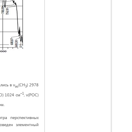
лись в ν
(CH
) 2978
as
3
–1
-O) 1024 см
, ν(PОС)
ом.
тра перспективных
роведен элементный