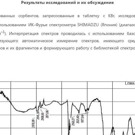
Результаты исследований и их обсуждение
ованных сорбентов, запресоованные в таблетку с KBr, исслед
спользованием ИК-Фурье спектрометра SHIMADZU (Япония) (диапаз
–1
м
). Интерпретация спектров проводилась с использованием баз
лизующего автоматическое измерение спектров, имеющего сред
ов и их фрагментов и формирующего работу с библиотекой спектров