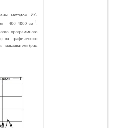
ованы методом ИК-
–1
он – 400–4000 см
,
ового программного
ства графического
 пользователя (рис.