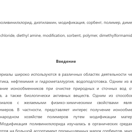
поливинилхлорид, диэтиламин, модификация, сорбент, полимер, дим
 chloride, diethyl amine, modification, sorbent, polymer, dimethylformamid
Введение
иалы широко используются в различных областях деятельности чел
тика, нефтехимия и гидрометаллургия, водоподготовка. Одним из
ование ионообменников при очистке природных и сточных вод о
ов, а также биологически активных веществ. Одним из способо
риалов с желаемыми физико-химическими свойствами явля
имеров. В частности, представляет интерес получение ионообм
народном хозяйстве полимеров путем модификации мате
 Модификация поливинилхлорида изучалась в органических средах,
смотря на большой ассортимент промышленных марок сорбентов, мно