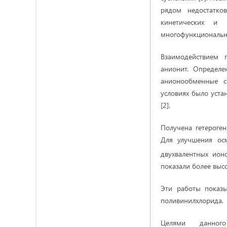
рядом недостатко
кинетических и 
многофункциональн
Взаимодействием 
анионит. Определе
анионообменные с
условиях было уста
[2].
Получена гетероге
Для улучшения ос
двухвалентных ио
показали более выс
Эти работы показ
поливинилхлорида.
Целями данного