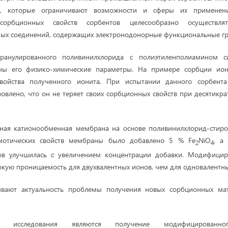
в, которые ограничивают возможности и сферы их применен
сорбционных свойств сорбентов целесообразно осуществл
ых соединений, содержащих электронодонорные функциональные гру
гранулированного поливинилхлорида с полиэтиленполиамином с
ны его физико-химические параметры. На примере сорбции ион
войства полученного ионита. При испытании данного сорбента 
новлено, что он не теряет своих сорбционных свойств при десятикр
нная катионообменная мембрана на основе поливинилхлорид-стирол
мотических свойств мембраны было добавлено 5 % Fe
NiO
, а
2
4
нов улучшилась с увеличением концентрации добавки. Модифици
окую проницаемость для двухвалентных ионов, чем для одновалентных
ывают актуальность проблемы получения новых сорбционных мат
 исследования являются получение модифицированно