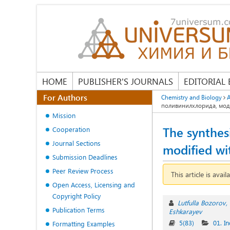
HOME
PUBLISHER'S JOURNALS
EDITORIAL
For Authors
Chemistry and Biology
поливинилхлорида, мо
Mission
The synthes
Cooperation
Journal Sections
modified wi
Submission Deadlines
Peer Review Process
This article is avail
Open Access, Licensing and
Copyright Policy
Lutfulla Bozorov
Publication Terms
Eshkarayev
5(83)
01. I
Formatting Examples