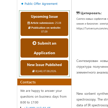
Public Offer Agreement
Цитировать:
Upcoming Issue
Синтез новых сорбентов 
Article submission:
25.08
химия и биология : электрон
Publication on website:
https://7universum.com/en
07.09
Submit an
Application
Синтезирован новы
New Issue Published
структура получен
8(146) 07.08.2026.
элементного анализ
Contacts
We are happy to answer your
New sorbent synthesi
questions on business days from
spectroscopy. The str
8:00 to 17:00
data of IR spectrosco
+7 (499) 117-03-65