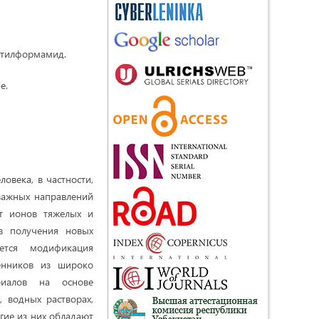
етилформамид.
e.
овека, в частности,
 важных направлений
т ионов тяжелых и
в получения новых
ется модификация
енников из широко
риалов на основе
 водных растворах,
гие из них обладают