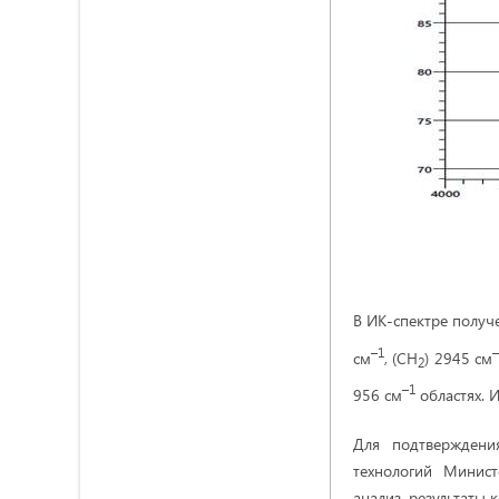
В ИК-спектре получ
–1
–
см
, (CH
) 2945 см
2
–1
956 см
областях. 
Для подтверждени
технологий Минист
анализ, результаты 