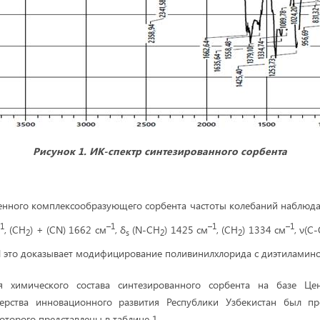
Рисунок 1
.
ИК-спектр синтезированного сорбента
енного комплексообразующего сорбента частоты колебаний наблюда
1
–1
–1
–1
, (CH
) + (СN) 1662 см
, δ
(N-CH
) 1425 см
, (CH
) 1334 см
, ν(C
2
s
2
2
И это доказывает модифицирование поливинилхлорида с диэтиламин
я химического состава синтезированного сорбента на базе Цен
ерства инновационного развития Республики Узбекистан был п
которого представлены в таблице 1.